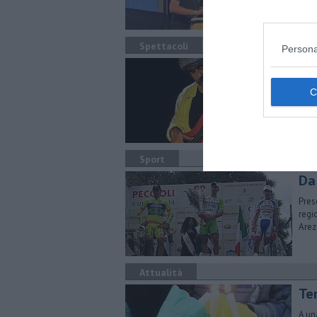
Spettacoli
Persona
Un 
Le a
sugg
Sport
Da
Pres
regi
Arez
Attualità
Ter
A un