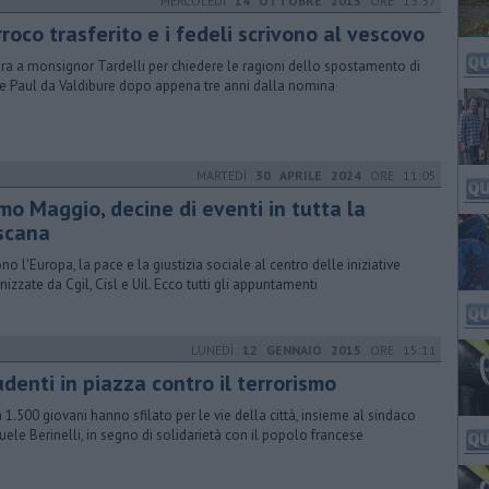
MERCOLEDÌ
14 OTTOBRE 2015
ORE 13:37
roco trasferito e i fedeli scrivono al vescovo
era a monsignor Tardelli per chiedere le ragioni dello spostamento di
e Paul da Valdibure dopo appena tre anni dalla nomina
MARTEDÌ
30 APRILE 2024
ORE 11:05
mo Maggio, decine di eventi in tutta la
scana
ono l'Europa, la pace e la giustizia sociale al centro delle iniziative
nizzate da Cgil, Cisl e Uil. Ecco tutti gli appuntamenti
LUNEDÌ
12 GENNAIO 2015
ORE 15:11
denti in piazza contro il terrorismo
a 1.500 giovani hanno sfilato per le vie della città, insieme al sindaco
ele Berinelli, in segno di solidarietà con il popolo francese