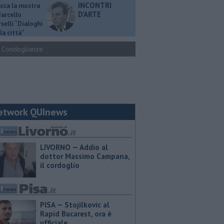
INCONTRI
ucca la mostra
D'ARTE
Marcello
selli “Dialoghi
la città"
Condoglianze
etwork QUInews
LIVORNO — Addio al
dottor Massimo Campana,
il cordoglio
PISA — Stojilkovic al
Rapid Bucarest, ora è
ufficiale