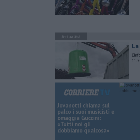
Attualità
La 
L'in
11.5
Jovanotti chiama sul
palco i suoi musicisti e
omaggia Guccini:
«Tutti noi gli
dobbiamo qualcosa»