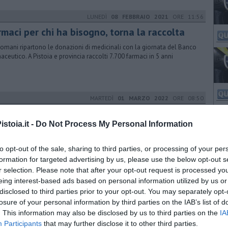
LUNEDÌ
08 FEBBRAIO 2021
ORE 11:56
maci per chi ha bisogno, torna la raccolta
omani ripartono le donazioni di medicinali con la giornata del Banco
aceutico. A Pistoia e provincia raccolti 7.700 farmaci in 5 anni
MARTEDÌ
01 MARZO 2022
ORE 08:50
i e presidi in piazza, insieme per l'Ucraina
stoia.it -
Do Not Process My Personal Information
aci del Pistoiese in presidio e logge del palazzo comunale del
luogo illuminate in giallo e azzurro: la comunità si stringe al popolo
ino
to opt-out of the sale, sharing to third parties, or processing of your per
formation for targeted advertising by us, please use the below opt-out s
r selection. Please note that after your opt-out request is processed y
LUNEDÌ
30 DICEMBRE 2024
ORE 12:04
eing interest-based ads based on personal information utilized by us or
disclosed to third parties prior to your opt-out. You may separately opt-
m tam Anni 80 per salutare l'anno nuovo
losure of your personal information by third parties on the IAB’s list of
a in piazza nel cuore della città termale per concludere il 2024 fra
. This information may also be disclosed by us to third parties on the
IA
i e musiche degli anni d'oro della disco. Matteo Grossi special guest
Participants
that may further disclose it to other third parties.