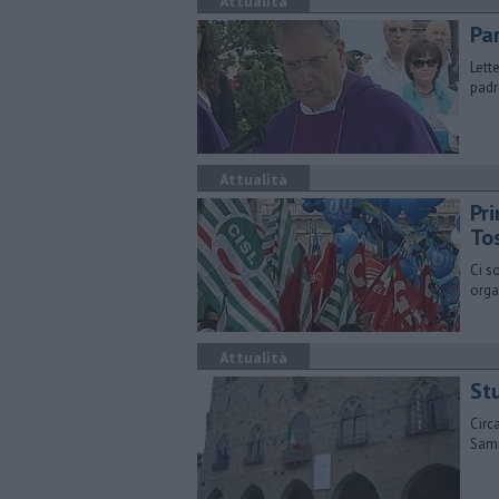
Attualità
Par
Lett
padr
Attualità
Pri
To
Ci s
orga
Attualità
Stu
Circ
Samu