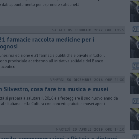
 dati appuntamento per esprimere solidarietà
SABATO
05 FEBBRAIO 2022
ORE 10:25
21 farmacie raccolta medicine per i
sognosi
unesima edizione e 21 farmacie pubbliche e private in tutto il
itorio provinciale aderiscono all'iniziativa solidale del Banco
aceutico
VENERDÌ
30 DICEMBRE 2016
ORE 21:00
n Silvestro, cosa fare tra musica e musei
ittà si prepara a salutare il 2016 e a festeggiare il suo nuovo anno da
tale Italiana della Cultura con concerti gratuiti e musei aperti
MARTEDÌ
23 APRILE 2019
ORE 14:10
 aprile, commemorazioni a Pistoia e dintorni