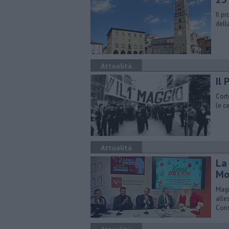
Il p
dell
Attualità
Il 
Cort
le c
Attualità
La
Mo
Magi
alle
Cons