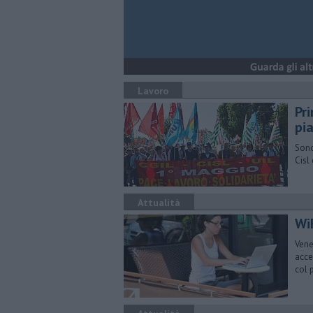
Lavoro
Pr
pi
Sono
Cisl
Attualità
WiF
Vene
acce
col 