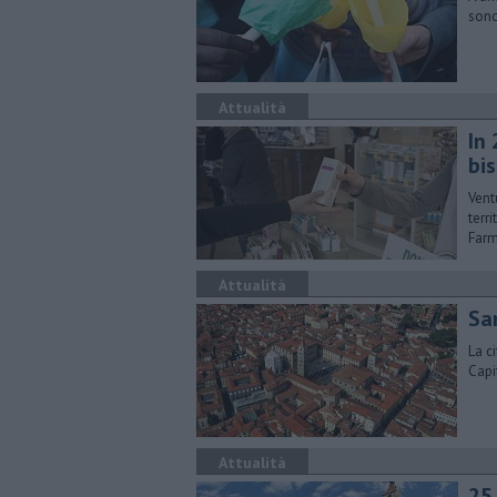
sono
Attualità
In 
bi
Vent
terr
Farm
Attualità
Sa
La c
Capi
Attualità
25