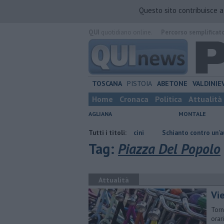
Questo sito contribuisce 
QUI
quotidiano online.
Percorso semplificat
TOSCANA
PISTOIA
ABETONE
VALDINIE
Home
Cronaca
Politica
Attualità
AGLIANA
MONTALE
to
E' morto Francesco Guccini
Tutti i titoli:
Schianto contro un'auto fatale per 
Tag:
Piazza Del Popolo
Attualità
Vie
Torn
orar