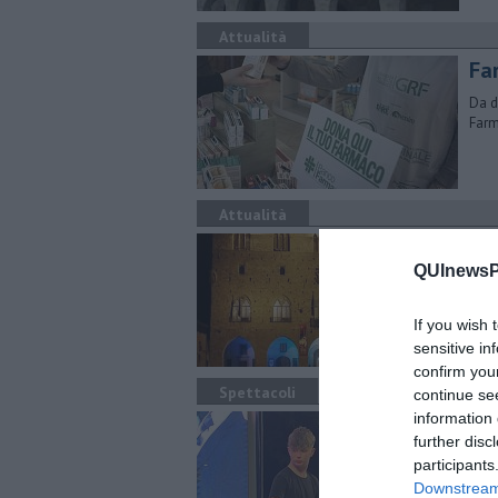
Attualità
Far
Da d
Farm
Attualità
Luc
QUInewsPi
Sind
capo
ucra
If you wish 
sensitive in
confirm you
Spettacoli
continue se
information 
Ta
further disc
Fest
participants
ritm
Downstream 