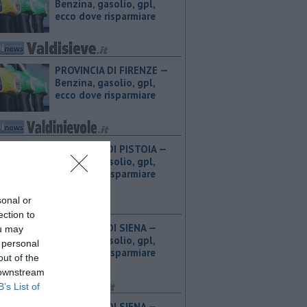
Benzina, gasolio, gpl,
ecco dove risparmiare
PROVINCIA DI FIRENZE — ​
Benzina, gasolio, gpl,
ecco dove risparmiare
PROVINCIA DI PISTOIA — ​
Benzina, gasolio, gpl,
ecco dove risparmiare
sonal or
ection to
PROVINCIA DI SIENA — ​
ou may
Benzina, gasolio, gpl,
 personal
ecco dove risparmiare
out of the
 downstream
B’s List of
PROVINCIA DI SIENA — ​