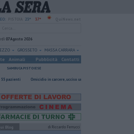
23°
37°
EO:
PISTOIA
QuiNews.net
rdì
07 Agosto 2026
REZZO
GROSSETO
MASSA CARRARA
ste
Animali
Pubblicità
Contatti
SAMBUCA PISTOIESE
Omicidio in carcere, ucciso un detenuto
E' morto Francesco Guccini
ui Blog
di Riccardo Ferrucci