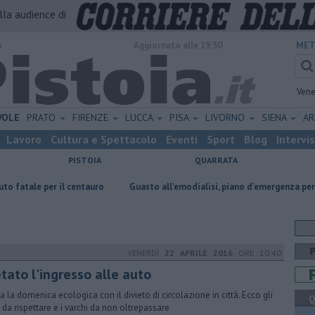
alla audience di
o
Aggiornato alle 19:30
MET
Vene
VOLE
PRATO
FIRENZE
LUCCA
PISA
LIVORNO
SIENA
A
Lavoro
Cultura e Spettacolo
Eventi
Sport
Blog
Intervi
PISTOIA
QUARRATA
il centauro
Guasto all'emodialisi, piano d'emergenza per 55 pazienti
VENERDÌ
22 APRILE 2016
ORE 10:40
tato l'ingresso alle auto
a la domenica ecologica con il divieto di circolazione in città. Ecco gli
Q
i da rispettare e i varchi da non oltrepassare