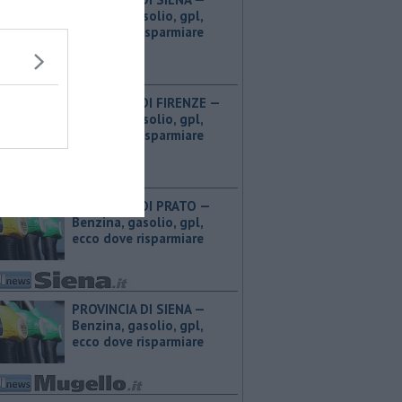
Benzina, gasolio, gpl,
ecco dove risparmiare
PROVINCIA DI FIRENZE — ​
Benzina, gasolio, gpl,
ecco dove risparmiare
PROVINCIA DI PRATO — ​
Benzina, gasolio, gpl,
ecco dove risparmiare
PROVINCIA DI SIENA — ​
Benzina, gasolio, gpl,
ecco dove risparmiare