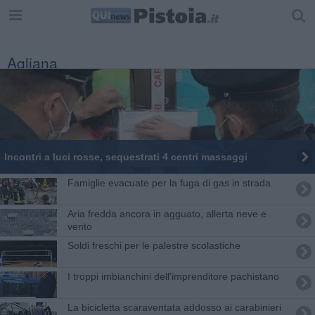
Agliana
Incontri a luci rosse, sequestrati 4 centri massaggi
Famiglie evacuate per la fuga di gas in strada
Aria fredda ancora in agguato, allerta neve e
vento
Soldi freschi per le palestre scolastiche
I troppi imbianchini dell'imprenditore pachistano
La bicicletta scaraventata addosso ai carabinieri