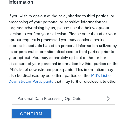
Information
La cicogna bianca è tornata
If you wish to opt-out of the sale, sharing to third parties, or
Verso la metropolitana di superficie
processing of your personal or sensitive information for
targeted advertising by us, please use the below opt-out
A lezione per combattere lo stragismo
section to confirm your selection. Please note that after your
opt-out request is processed you may continue seeing
Notte degli Oscar al Moderno
interest-based ads based on personal information utilized by
us or personal information disclosed to third parties prior to
Il colpo al supermercato non riesce
your opt-out. You may separately opt-out of the further
disclosure of your personal information by third parties on the
Nell'auto il nascondiglio della droga
IAB’s list of downstream participants. This information may
also be disclosed by us to third parties on the
IAB’s List of
Scuole, contributi per le attività extra
Downstream Participants
that may further disclose it to other
third parties.
In coda ma senza intoppi
Personal Data Processing Opt Outs
Le case della salute aprono le porte
CONFIRM
Lavori in vista sulla rete idrica