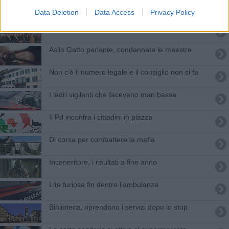
Lavori in vista alla rete idrica
Data Deletion
Data Access
Privacy Policy
Il nuovo centro di raccolta rifiuti
Asilo Gatto parlante, condannate le maestre
Non c'è il numero legale e il consiglio non si fa
I ladri vigilanti che facevano man bassa
Il Pd incontra i cittadini in piazza
​Di corsa per combattere la mafia
Inceneritore, i risultati a fine anno
Lite furiosa fin dentro l'ambulanza
Biblioteca, riprendono i servizi dopo lo stop