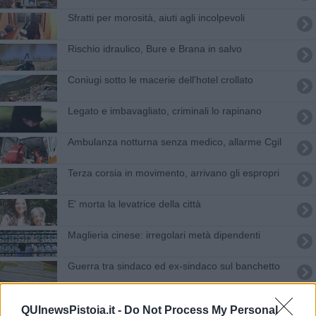
Sfratti per morosità, aiuti agli incolpevoli
Rischio idraulico, Bure e Brana in salvo
Coniugi sotto le macerie dell'hotel crollato
Legato e imbavagliato, criminali lo rapinano
Ambulanza notturna senza medico, allarme Cgil
Terza corsia in movimento, arrivano gli espropri
E' morta la levatrice della città
Maglieria cinese: irregolari metà dipendenti
Guerra tra sindaco ed ex-sindaco sul banchetto
Camerieri e cuochi sono rifugiati
QUInewsPistoia.it -
Do Not Process My Personal