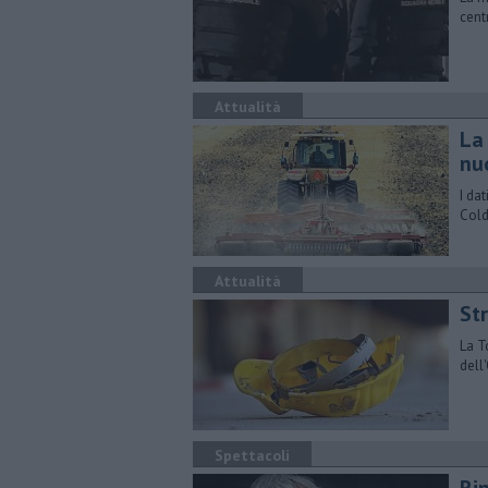
cent
Attualità
La
nu
I dat
Cold
Attualità
Str
La T
dell
Spettacoli