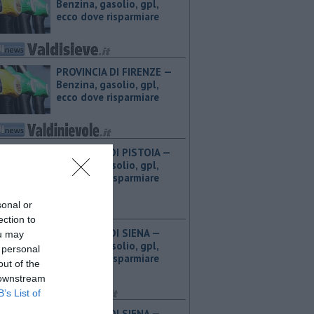
Benzina, gasolio, gpl,
ecco dove risparmiare
PROVINCIA DI FIRENZE — ​
Benzina, gasolio, gpl,
ecco dove risparmiare
PROVINCIA DI PISTOIA — ​
Benzina, gasolio, gpl,
ecco dove risparmiare
sonal or
ection to
PROVINCIA DI SIENA — ​
ou may
Benzina, gasolio, gpl,
 personal
ecco dove risparmiare
out of the
 downstream
B’s List of
PROVINCIA DI SIENA — ​