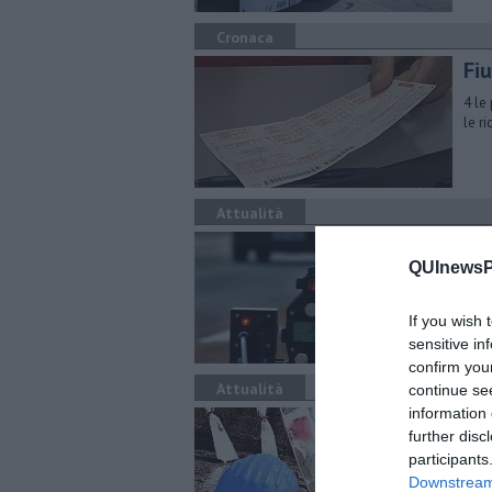
Cronaca
Fiu
4 le
le r
Attualità
Fir
ve
QUInewsPi
Nel 
If you wish 
Mila
sensitive in
confirm you
Attualità
continue se
information 
Inf
further disc
ro
participants
Nei 
Downstream 