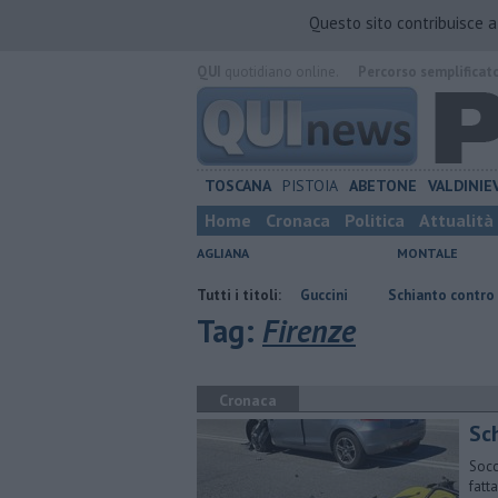
Questo sito contribuisce 
QUI
quotidiano online.
Percorso semplificat
TOSCANA
PISTOIA
ABETONE
VALDINIE
Home
Cronaca
Politica
Attualità
AGLIANA
MONTALE
enuto
E' morto Francesco Guccini
Tutti i titoli:
Schianto contro un'auto fatale p
Tag:
Firenze
Cronaca
Sc
Socc
fatt