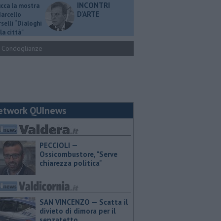
INCONTRI
ucca la mostra
D'ARTE
Marcello
selli “Dialoghi
la città"
Condoglianze
etwork QUInews
PECCIOLI —
Ossicombustore, "Serve
chiarezza politica"
SAN VINCENZO — Scatta il
divieto di dimora per il
senzatetto