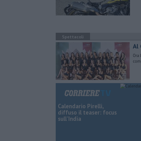
Spettacoli
Al 
Ora 
comp
Calendario Pirelli,
diffuso il teaser: focus
sull'India