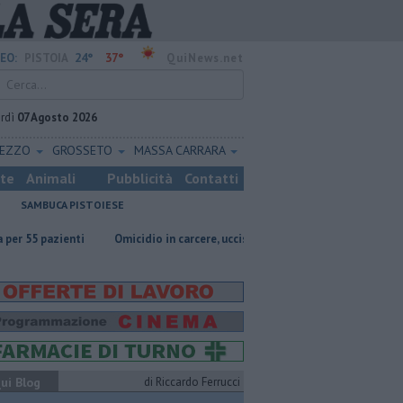
24°
37°
EO:
PISTOIA
QuiNews.net
rdì
07 Agosto 2026
REZZO
GROSSETO
MASSA CARRARA
ste
Animali
Pubblicità
Contatti
SAMBUCA PISTOIESE
Omicidio in carcere, ucciso un detenuto
E' morto Francesco Gucci
ui Blog
di Riccardo Ferrucci