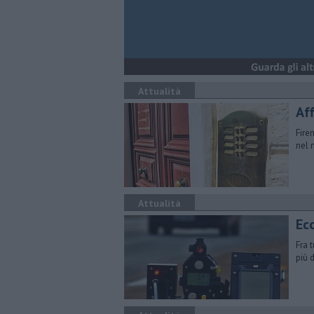
Attualità
Aff
Fire
nel 
Attualità
Ecc
Fra 
più 