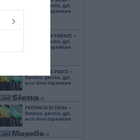
Benzina, gasolio, gpl,
ecco dove risparmiare
PROVINCIA DI FIRENZE — ​
Benzina, gasolio, gpl,
ecco dove risparmiare
PROVINCIA DI PRATO — ​
Benzina, gasolio, gpl,
ecco dove risparmiare
PROVINCIA DI SIENA — ​
Benzina, gasolio, gpl,
ecco dove risparmiare