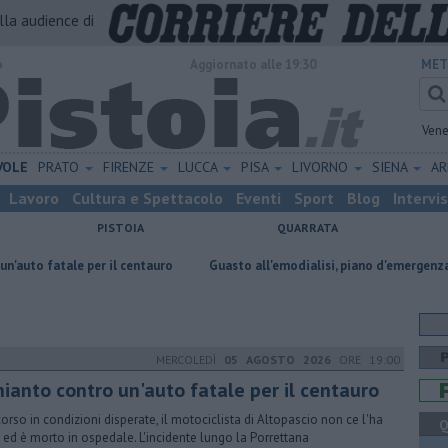
alla audience di
o
Aggiornato alle 19:30
MET
Vene
VOLE
PRATO
FIRENZE
LUCCA
PISA
LIVORNO
SIENA
A
Lavoro
Cultura e Spettacolo
Eventi
Sport
Blog
Intervi
PISTOIA
QUARRATA
er il centauro
Guasto all'emodialisi, piano d'emergenza per 55 pazienti
MERCOLEDÌ
05 AGOSTO 2026
ORE 19:00
hianto contro un'auto fatale per il centauro
orso in condizioni disperate, il motociclista di Altopascio non ce l'ha
Q
a ed è morto in ospedale. L'incidente lungo la Porrettana