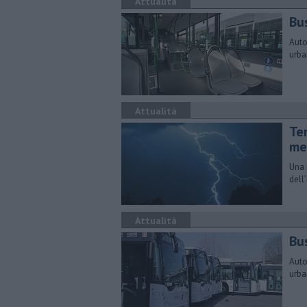
Attualità
Bus
Auto
urba
Attualità
Tem
me
Una 
dell
Attualità
Bus
Auto
urba