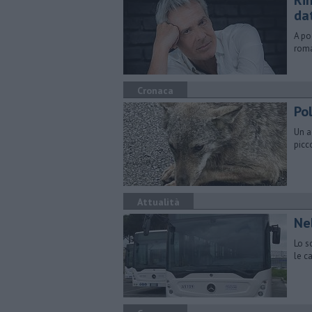
Rin
da
A po
roma
Cronaca
Pol
Un a
picc
Attualità
Nel
Lo s
le c