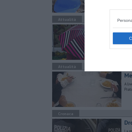
prov
Attualità
Persona
Al
La s
gial
Attualità
Men
A li
Prat
Cronaca
Dr
La m