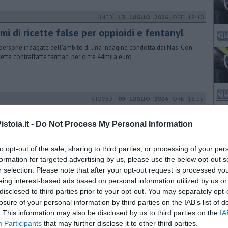
LUNEDÌ
13 LUGLIO 2026
ORE 18:40
mi di ricette false per oppioidi e fentanyl
 persone indagate dell'ambito di una indagine condotta dai Nas. Con
icette contraffatte farmaci per oltre 44mila euro
GIOVEDÌ
09 LUGLIO 2026
ORE 18:15
enze regina d'Italia per multe da eccesso di
locità
stoia.it -
Do Not Process My Personal Information
capoluogo toscano introiti 2025 superiori anche a quelli di Bologna,
to opt-out of the sale, sharing to third parties, or processing of your per
no e Roma. Pisa e Massa a zero, viaggio nelle città della Toscana
formation for targeted advertising by us, please use the below opt-out s
r selection. Please note that after your opt-out request is processed y
MARTEDÌ
07 LUGLIO 2026
ORE 17:23
eing interest-based ads based on personal information utilized by us or
disclosed to third parties prior to your opt-out. You may separately opt-
ortuni mortali sul lavoro, 4 province in zona
losure of your personal information by third parties on the IAB’s list of
ssa
. This information may also be disclosed by us to third parties on the
IA
primi 5 mesi dell'anno in Toscana si sono verificati 20 decessi. 4
Participants
that may further disclose it to other third parties.