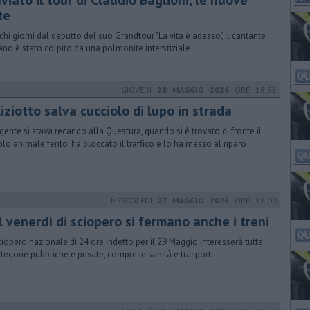
viato il tour di Claudio Baglioni, le nuove
te
chi giorni dal debutto del suo Grandtour "La vita è adesso", il cantante
no è stato colpito da una polmonite interstiziale
GIOVEDÌ
28 MAGGIO 2026
ORE 18:55
iziotto salva cucciolo di lupo in strada
gente si stava recando alla Questura, quando si è trovato di fronte il
olo animale ferito: ha bloccato il traffico e lo ha messo al riparo
MERCOLEDÌ
27 MAGGIO 2026
ORE 18:00
 venerdì di sciopero si fermano anche i treni
ciopero nazionale di 24 ore indetto per il 29 Maggio interesserà tutte
ategorie pubbliche e private, comprese sanità e trasporti