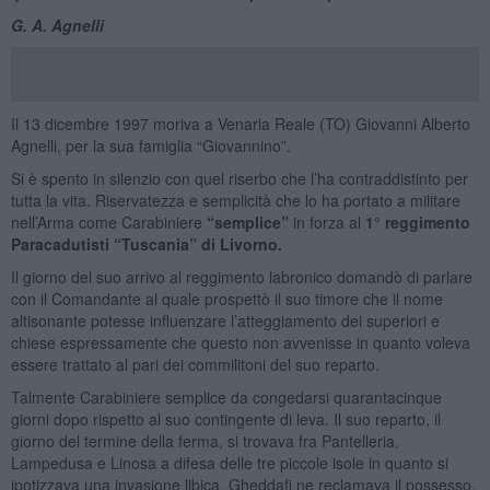
G. A. Agnelli
Il 13 dicembre 1997 moriva a Venaria Reale (TO) Giovanni Alberto
Agnelli, per la sua famiglia “Giovannino”.
Si è spento in silenzio con quel riserbo che l’ha contraddistinto per
tutta la vita. Riservatezza e semplicità che lo ha portato a militare
nell’Arma come Carabiniere
“semplice”
in forza al
1° reggimento
Paracadutisti “Tuscania” di Livorno.
Il giorno del suo arrivo al reggimento labronico domandò di parlare
con il Comandante al quale prospettò il suo timore che il nome
altisonante potesse influenzare l’atteggiamento dei superiori e
chiese espressamente che questo non avvenisse in quanto voleva
essere trattato al pari dei commilitoni del suo reparto.
Talmente Carabiniere semplice da congedarsi quarantacinque
giorni dopo rispetto al suo contingente di leva. Il suo reparto, il
giorno del termine della ferma, si trovava fra Pantelleria,
Lampedusa e Linosa a difesa delle tre piccole isole in quanto si
ipotizzava una invasione libica. Gheddafi ne reclamava il possesso.