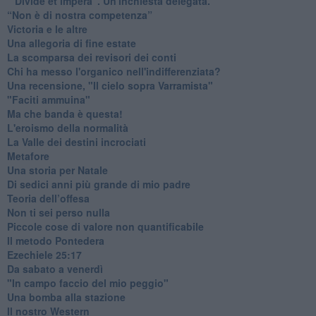
​“ Divide et impera”. Un'inchiesta delegata.
“Non è di nostra competenza”
​Victoria e le altre
Una allegoria di fine estate
La scomparsa dei revisori dei conti
Chi ha messo l'organico nell'indifferenziata?
Una recensione, "Il cielo sopra Varramista"
​"Faciti ammuina"
Ma che banda è questa!
L'eroismo della normalità
​La Valle dei destini incrociati
Metafore
​Una storia per Natale
​Di sedici anni più grande di mio padre
Teoria dell’offesa
​Non ti sei perso nulla
​Piccole cose di valore non quantificabile
​Il metodo Pontedera
​Ezechiele 25:17
Da sabato a venerdì
"In campo faccio del mio peggio"
Una bomba alla stazione
Il nostro Western