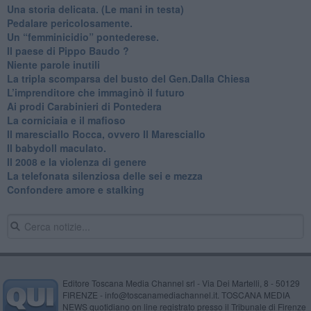
Una storia delicata. (Le mani in testa)
Pedalare pericolosamente.
Un “femminicidio” pontederese.
Il paese di Pippo Baudo ?
Niente parole inutili
La tripla scomparsa del busto del Gen.Dalla Chiesa
​L’imprenditore che immaginò il futuro
Ai prodi Carabinieri di Pontedera
​La corniciaia e il mafioso
Il maresciallo Rocca, ovvero Il Maresciallo
​Il babydoll maculato.
​Il 2008 e la violenza di genere
La telefonata silenziosa delle sei e mezza
​Confondere amore e stalking
Editore Toscana Media Channel srl - Via Dei Martelli, 8 - 50129
FIRENZE - info@toscanamediachannel.it. TOSCANA MEDIA
NEWS quotidiano on line registrato presso il Tribunale di Firenze