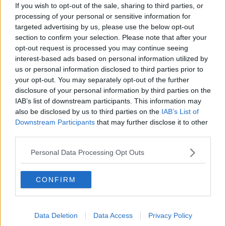
“Si trasmette a codesta Ill.ma A.G. ed in allegato alla presente
If you wish to opt-out of the sale, sharing to third parties, or
l’unito verbale di denuncia – querela – orale per…”
processing of your personal or sensitive information for
“…Sulla base di quanto esposto dal medesimo querelante in
targeted advertising by us, please use the below opt-out
atti, con quest’ultimi ad ogni buon fine globalmente allegati
section to confirm your selection. Please note that after your
alla presente in copia tenuto conto del proprio esser emerso
opt-out request is processed you may continue seeing
giurisdizionalmente competente in merito all’ubicazione
interest-based ads based on personal information utilized by
dell’indicata attività commerciale ove, ivi ponendo in atto
us or personal information disclosed to third parties prior to
l’originaria azione d’acquisto regolarizzata con il titolo di
your opt-out. You may separately opt-out of the further
pagamento di cui trattasi, si compiva il fatto reato di cui
disclosure of your personal information by third parties on the
trattasi, quale proprio contributo all’attività di indagine in atto
IAB’s list of downstream participants. This information may
e richiesta dal caso vorrà espletare quanto qui di seguito
also be disclosed by us to third parties on the
IAB’s List of
analiticamente menzionato…”
Downstream Participants
that may further disclose it to other
“…Escutere l’emerso e proprio interno addetto che, in tale
third parties.
propria qualità, ebbe a seguire l’ivi pervenuto ordine
d’acquisto, facendosi da egli indicare ogni utile elemento in
Personal Data Processing Opt Outs
merito all’acquisto stesso e, altresì, ivi acquisendo la
correlativa e globale documentazione commerciale…”
CONFIRM
“...Ad avvenuto adempimento la correlative risultanze
parimenti ai redatti e necessitanti atti siano trasmesse
facendo seguito alla presente e per quanto di rispettiva
Data Deletion
Data Access
Privacy Policy
competenza, sia direttamente all’ufficio giurisdizionalmente