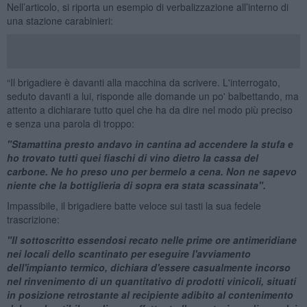
Nell’articolo, si riporta un esempio di verbalizzazione all’interno di
una stazione carabinieri:
“Il brigadiere è davanti alla macchina da scrivere. L'interrogato,
seduto davanti a lui, risponde alle domande un po' balbettando, ma
attento a dichiarare tutto quel che ha da dire nel modo più preciso
e senza una parola di troppo:
"Stamattina presto andavo in cantina ad accendere la stufa e
ho trovato tutti quei fiaschi di vino dietro la cassa del
carbone. Ne ho preso uno per bermelo a cena. Non ne sapevo
niente che la bottiglieria di sopra era stata scassinata".
Impassibile, il brigadiere batte veloce sui tasti la sua fedele
trascrizione:
"Il sottoscritto essendosi recato nelle prime ore antimeridiane
nei locali dello scantinato per eseguire l'avviamento
dell'impianto termico, dichiara d'essere casualmente incorso
nel rinvenimento di un quantitativo di prodotti vinicoli, situati
in posizione retrostante al recipiente adibito al contenimento