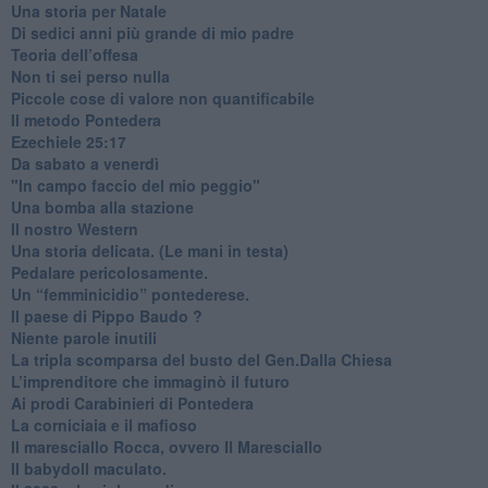
​Una storia per Natale
​Di sedici anni più grande di mio padre
Teoria dell’offesa
​Non ti sei perso nulla
​Piccole cose di valore non quantificabile
​Il metodo Pontedera
​Ezechiele 25:17
Da sabato a venerdì
"In campo faccio del mio peggio"
Una bomba alla stazione
Il nostro Western
Una storia delicata. (Le mani in testa)
Pedalare pericolosamente.
Un “femminicidio” pontederese.
Il paese di Pippo Baudo ?
Niente parole inutili
La tripla scomparsa del busto del Gen.Dalla Chiesa
​L’imprenditore che immaginò il futuro
Ai prodi Carabinieri di Pontedera
​La corniciaia e il mafioso
Il maresciallo Rocca, ovvero Il Maresciallo
​Il babydoll maculato.