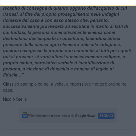
competente in merito all’ubicazione dell’emerso ed indicato
recapito di consegna di quanto oggetto dell’acquisto di cui
trattasi, al fine del proprio proseguimento nelle indagini
richieste del caso e con esso stesso che, pertanto,
successivamente provvederà ad escutere in merito ai fatti di
cui trattasi, la persona nominativamente emersa come
destinataria dell’acquisto in questione, facendosi altresì
precisare dalla stessa ogni elemento utile alle indagini e,
qualora emergesse la propria non estraneità ai fatti per i quali
qui si procede, si vorrà altresì successivamente redigere, a
proprio carico, correlativo verbale d’identificazione di
persona, d’elezione di domicilio e nomina di legale di
fiducia…”
Classico esempio come, a volte, è impossibile mettere ordine nel
caos.
Nicolò Stella