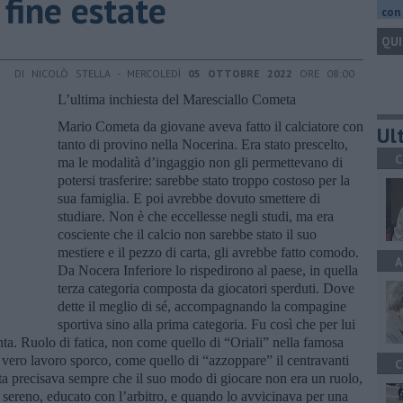
 fine estate
con 
QUI
DI NICOLÒ STELLA - MERCOLEDÌ
05 OTTOBRE 2022
ORE 08:00
L’ultima inchiesta del Maresciallo Cometa
Mario Cometa da giovane aveva fatto il calciatore con
Ult
tanto di provino nella Nocerina. Era stato prescelto,
C
ma le modalità d’ingaggio non gli permettevano di
potersi trasferire: sarebbe stato troppo costoso per la
sua famiglia. E poi avrebbe dovuto smettere di
studiare. Non è che eccellesse negli studi, ma era
cosciente che il calcio non sarebbe stato il suo
mestiere e il pezzo di carta, gli avrebbe fatto comodo.
A
Da Nocera Inferiore lo rispedirono al paese, in quella
terza categoria composta da giocatori sperduti. Dove
dette il meglio di sé, accompagnando la compagine
sportiva sino alla prima categoria. Fu così che per lui
nta. Ruolo di fatica, non come quello di “Oriali” nella famosa
 vero lavoro sporco, come quello di “azzoppare” il centravanti
C
 precisava sempre che il suo modo di giocare non era un ruolo,
ereno, educato con l’arbitro, e quando lo avvicinava per una