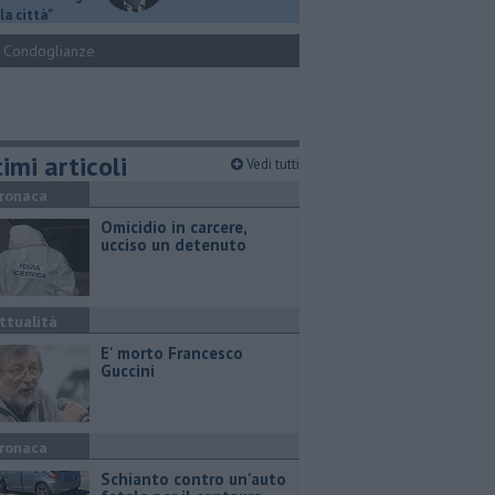
la città"
Condoglianze
imi articoli
Vedi tutti
ronaca
Omicidio in carcere,
ucciso un detenuto
ttualità
E' morto Francesco
Guccini
ronaca
Schianto contro un'auto