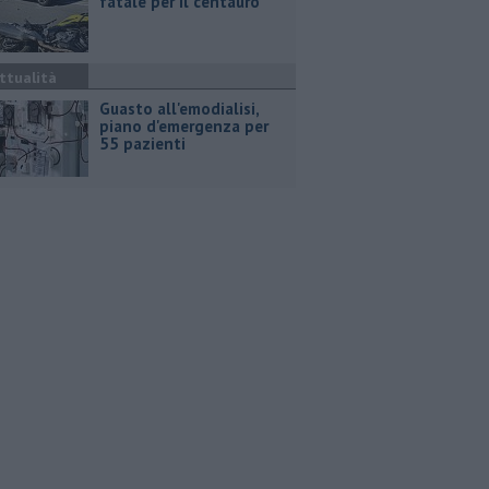
fatale per il centauro
ttualità
Guasto all'emodialisi,
piano d'emergenza per
55 pazienti