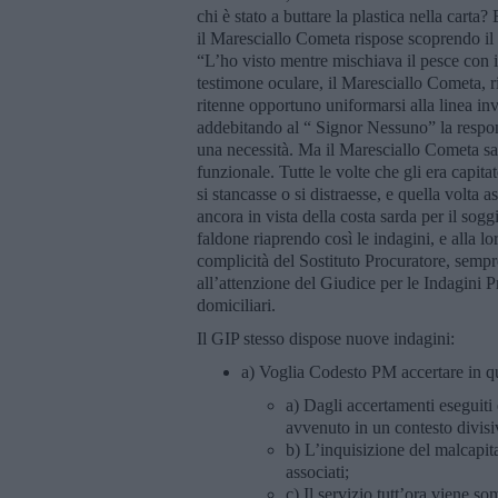
chi è stato a buttare la plastica nella cart
il Maresciallo Cometa rispose scoprendo il
“L’ho visto mentre mischiava il pesce con il
testimone oculare, il Maresciallo Cometa, ri
ritenne opportuno uniformarsi alla linea in
addebitando al “ Signor Nessuno” la respon
una necessità. Ma il Maresciallo Cometa sa
funzionale. Tutte le volte che gli era capitat
si stancasse o si distraesse, e quella volta 
ancora in vista della costa sarda per il sog
faldone riaprendo così le indagini, e alla l
complicità del Sostituto Procuratore, sempre
all’attenzione del Giudice per le Indagini P
domiciliari.
Il GIP stesso dispose nuove indagini:
a) Voglia Codesto PM accertare in qua
a) Dagli accertamenti eseguiti e
avvenuto in un contesto divisi
b) L’inquisizione del malcapita
associati;
c) Il servizio tutt’ora viene 