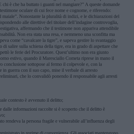
a? E chi è che ha buttato i guanti nel mangiare?” A queste domande
 testimone oculare di cui fece nome e cognome, e riferendo:
 maiale”. Nonostante la pluralità di indizi, e le dichiarazioni del
spondendo alle direttive del titolare dell’indagine controvoglia,
vestigativa, affermando che il testimone non appariva attendibile
sabilità. Non era stata una resa, e nemmeno una sconfitta ma
peva come “cavalcare la tigre”, e sapeva gestire lo svantaggio
o di salire sulla schiena della tigre, era in grado di aspettare che
aspettò le ferie del Procuratore. Quest’ultimo non era giunto
giorno estivo, quando il Maresciallo Cometa riprese in mano il
oro conclusione sottopose al fermo il colpevole e, con la
 in guerra con il suo capo, mise il verbale di arresto
reliminari, che lo convalidò ponendo il responsabile agli arresti
le contesto è avvenuto il delitto;
 dalle informazioni raccolte si è scoperto che il delitto è
vo;
to rendeva la persona fragile e vulnerabile all’influenza degli
somministrato in regime di convenienza. Gli associati mantengono