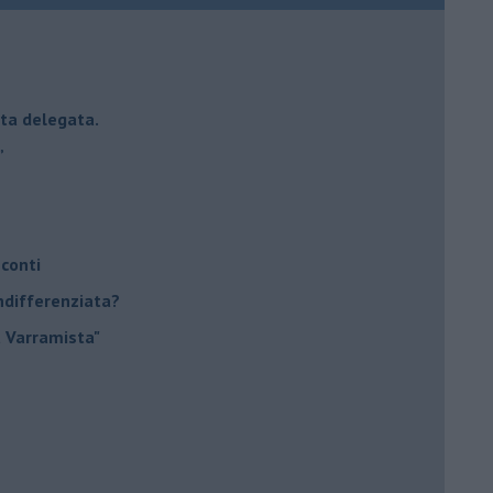
esta delegata.
”
 conti
indifferenziata?
a Varramista"