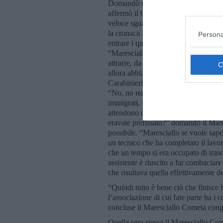
Domandò una delle due donne. “Inso
affermò il Carabiniere. Fra le “opera
veloce sguardo al giornale. “R
la cronaca locale, seguiva poi l’artic
Persona
entrare i quattro nel suo ufficio e c
“Maresciallo e chi l’ha vista Lampedus
attrarre, da una località chiamata “C
allora abbiamo trovato un hotel vicin
Carabinieri.” continuò il Nelli. “Sta
“No, no non stiamo dicendo questo”, pr
immigrati, nel mezzo i lampedusani, e 
attendono di rientrare sulla terra ferm
eravate prefissato?” domandò il Mares
possibile. “Maresciallo se vuole sape
un tecnico che ha completato il lavor
che un tempo si era occupato di trasc
assistente è riuscito a far combaciare
che risultava quella effettivamente de
“Quindi tutto è bene ciò che finisce 
l’associazione di cui fate parte ha i 
concluse il Maresciallo Cometa conge
Quella sera stessa il Maresciallo Co