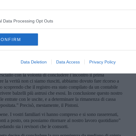
mma deve avviare la macchina dopo la pausa notturna.”
zioni di Caserma” del Maresciallo c’era pure quella di dare un
ITORNATI A CASA I DUE REVISORI DEI CONTI”, annunciava
olo con tante inesattezze e fantasie narrative. Il Maresciallo fece
l Data Processing Opt Outs
hiese: “Allora raccontatemi di questa vostra gita a Lampedusa.”
a.” rispose il Pistoni. “Siamo scesi dall’aereo e ci siamo fatti
ala Pisana”. In quella zona non vi erano appartamenti liberi,
CONFIRM
o all’ aeroporto “ O’ Scià” dove poi ci hanno trovato i
te dicendo che Lampedusa è brutta?” protestò il Maresciallo.
osegui il Nelli, “da una parte ci sono i turisti, dall’altra gli
Data Deletion
Data Access
Privacy Policy
di lato fra il distratto e l’annoiato giovani agenti di Polizia che
a.” “Ditemi allora, siete riusciti a completare il lavoro che vi
ciallo con la volontà di concludere l’incontro il prima
re la verità non ci siamo riusciti, abbiamo dovuto fare ricorso a
o scoprendo che il registro era stato compilato da un contabile
rivere balzelli più astrusi che esosi. In conclusione questo nostro
 le entrate con le uscite, e a determinare la rimanenza di cassa
positata.” Precisò, mestamente, il Pistoni.
bene. I vostri familiari vi hanno compreso e si sono rasserenati,
conti a posto, ora possiamo ritornare al nostro lavoro quotidiano”
dando sia i revisori che le consorti.
meta decise di concludere la sua esperienza da mediano di spinta