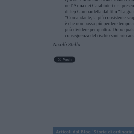
nell’Arma dei Carabinieri e si presen
di Jep Gambardella dal film “La gran
“Comandante, la più consistente scop
è che non posso più perdere tempo a 
può dividere per quattro. Dopo qualc
conseguenza del rischio sanitario a
Nicolò Stella
Articoli dal Blog “Storie di ordinari