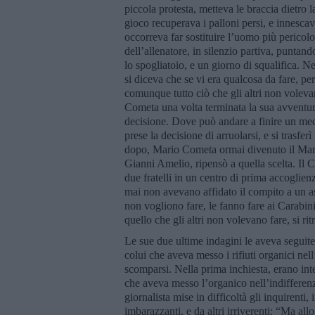
piccola protesta, metteva le braccia dietro l
gioco recuperava i palloni persi, e innesca
occorreva far sostituire l’uomo più pericol
dell’allenatore, in silenzio partiva, punta
lo spogliatoio, e un giorno di squalifica. N
si diceva che se vi era qualcosa da fare, p
comunque tutto ciò che gli altri non voleva
Cometa una volta terminata la sua avventura
decisione. Dove può andare a finire un med
prese la decisione di arruolarsi, e si trasfe
dopo, Mario Cometa ormai divenuto il Mares
Gianni Amelio, ripensò a quella scelta. Il
due fratelli in un centro di prima accoglie
mai non avevano affidato il compito a un ass
non vogliono fare, le fanno fare ai Carabin
quello che gli altri non volevano fare, si ri
Le sue due ultime indagini le aveva seguite
colui che aveva messo i rifiuti organici nell’
scomparsi. Nella prima inchiesta, erano inte
che aveva messo l’organico nell’indifferenz
giornalista mise in difficoltà gli inquirent
imbarazzanti, e da altri irriverenti: “Ma allo