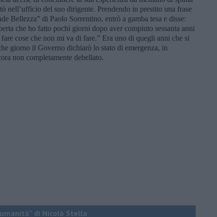
tò nell’ufficio del suo dirigente. Prendendo in prestito una frase
de Bellezza” di Paolo Sorrentino, entrò a gamba tesa e disse:
erta che ho fatto pochi giorni dopo aver compiuto sessanta anni
fare cose che non mi va di fare.” Era uno di quegli anni che si
he giorno il Governo dichiarò lo stato di emergenza, in
ncora non completamente debellato.
a umanità” di Nicolò Stella