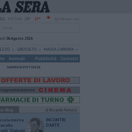
25°
37°
EO:
PISTOIA
QuiNews.net
vedì
06 Agosto 2026
REZZO
GROSSETO
MASSA CARRARA
ste
Animali
Pubblicità
Contatti
SAMBUCA PISTOIESE
ui Blog
di Riccardo Ferrucci
INCONTRI
ucca la mostra
D'ARTE
Marcello
selli “Dialoghi