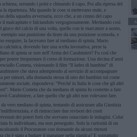
a schiena, serrando i polsi e chinando il capo. Poi alla ripresa del
va la ripartenza. Ma quando le cose si mettevano male, e
oso della squadra avversaria, ecco che, a un cenno del capo
A
ndo il malcapitato e falciandolo vergognosamente. Meritando così
el gioco del calcio di una volta, quello con le marcature a uomo,
er esempio una punizione da tirare da una posizione scomoda, e
no eseguire, la facevano fare al mediano di spinta. Mario
 calcistica, dovendo fare una scelta lavorativa, prese la
iano di spinta se non nell’Arma dei Carabinieri? Fu così che
rì per potere frequentare il corso di formazione. Una decina d’anni
ciallo Cometa, visionando il film “Il ladro di bambini” di
 Carabiniere che stava adempiendo al servizio di accompagnare
nza per minori, alla domanda stessa di uno dei bambini sul come
istente sociale, rispondeva: “Perché in Italia le cose che gli altri
ieri”. Mario Cometa che da mediano di spinta fu costretto a fare
trovò Carabiniere, a fare quello che gli altri non volevano fare.
 da vero mediano di spinta, tentando di assicurare alla Giustizia
indifferenziata, e di rintracciare due revisori dei conti
rvenuti dei poteri forti che avevano ostacolato le indagini. Colui
iata fu individuato, ma non perseguito. Solo la curiosità di un
i, incalzando il Procuratore con domande da alcuni ritenuti
ra chi è stato a buttare il mangiare nella plastica? E soprattutto