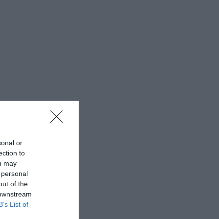
sonal or
ection to
ou may
 personal
out of the
 downstream
B’s List of