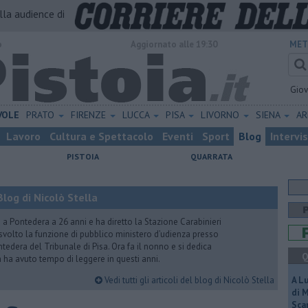
alla audience di
o
Aggiornato alle 19:30
MET
Gio
VOLE
PRATO
FIRENZE
LUCCA
PISA
LIVORNO
SIENA
A
Lavoro
Cultura e Spettacolo
Eventi
Sport
Blog
Intervi
PISTOIA
QUARRATA
log di Nicolò Stella
ito a Pontedera a 26 anni e ha diretto la Stazione Carabinieri
a svolto la funzione di pubblico ministero d’udienza presso
tedera del Tribunale di Pisa. Ora fa il nonno e si dedica
Q
on ha avuto tempo di leggere in questi anni.
Vedi tutti gli articoli del blog di Nicolò Stella
A L
di 
Scar