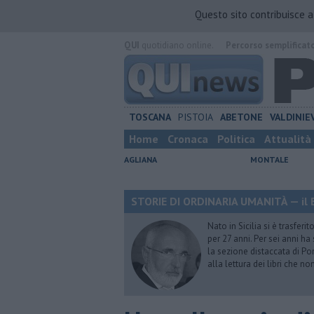
Questo sito contribuisce 
QUI
quotidiano online.
Percorso semplificat
TOSCANA
PISTOIA
ABETONE
VALDINIE
Home
Cronaca
Politica
Attualità
AGLIANA
MONTALE
STORIE DI ORDINARIA UMANITÀ — il B
Nato in Sicilia si è trasfer
per 27 anni. Per sei anni h
la sezione distaccata di Pon
alla lettura dei libri che n