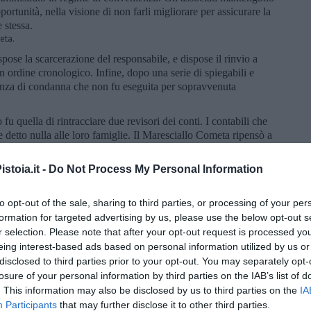
opportunità, nella visione di non farli migliorare per assicurare la
 stessa.
eta.
spose la scarcerazione del responsabile, e dispose il rinvio a
 ordine cronologico. Infine, dopo una serie di spiegabili e
ntenza di condanna che non fu eseguita per sopravvenuta
fu quella di rintracciare due revisori dei conti. I contabili che
e detto nulla alle loro famiglie. Il Maresciallo Cometa ripensò a
sidente, l’unica persona che aveva spiegato con dovizia di
 aveva permesso di indirizzare le indagini nel senso che poi si era
stoia.it -
Do Not Process My Personal Information
allo, il Vicepresidente, gli era apparso come la vera “eminenza
ori dei conti tanto da farli nominare dal consiglio e dopo,
to opt-out of the sale, sharing to third parties, or processing of your per
formation for targeted advertising by us, please use the below opt-out s
erma, i due revisori si presentarono di buonora. Attesero sul
r selection. Please note that after your opt-out request is processed y
 Cometa. Si misero a fumare nervosamente, osservati dalle mogli
eing interest-based ads based on personal information utilized by us or
i accendersi una sigaretta.
disclosed to third parties prior to your opt-out. You may separately opt-
gli passò accanto, e volutamente li ignorò. Entrò in caserma
losure of your personal information by third parties on the IAB’s list of
bloccati dal Carabiniere di servizio alla porta. “Prima di ricevervi
. This information may also be disclosed by us to third parties on the
IA
zioni di caserma.” disse il Carabiniere. “Le operazioni di che?”.
Participants
that may further disclose it to other third parties.