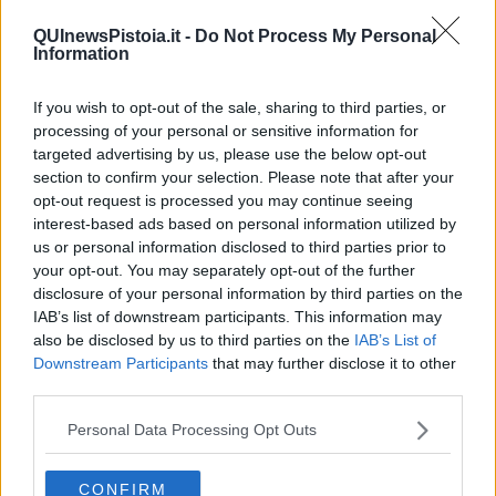
chi combatte la mafia e non c'entra nulla con l'eventuale
QUInewsPistoia.it -
Do Not Process My Personal
corruzione.
Information
• Stare attenti ai depistaggi e alle menti raffinatissime.
In conclusione bisogna agire con la necessaria forza condita con la
prudenza senza farsi abbagliare dalle reazioni scomposte.
If you wish to opt-out of the sale, sharing to third parties, or
processing of your personal or sensitive information for
La verità è ancora lontana, ma d'altronde siamo un Paese dalle
targeted advertising by us, please use the below opt-out
mezze verità, come giustamente dicono in una loro canzone
section to confirm your selection. Please note that after your
Gianna Nannini
e
Fabri Fibra
.
opt-out request is processed you may continue seeing
interest-based ads based on personal information utilized by
Salvatore Calleri
us or personal information disclosed to third parties prior to
your opt-out. You may separately opt-out of the further
disclosure of your personal information by third parties on the
IAB’s list of downstream participants. This information may
also be disclosed by us to third parties on the
IAB’s List of
Downstream Participants
that may further disclose it to other
Se vuoi leggere le notizie principali della Toscana iscriviti alla
third parties.
Newsletter QUInews - ToscanaMedia.
Arriva gratis tutti i giorni
alle 20:00 direttamente nella tua casella di posta.
Personal Data Processing Opt Outs
Basta cliccare
QUI
Ti potrebbe interessare anche:
CONFIRM