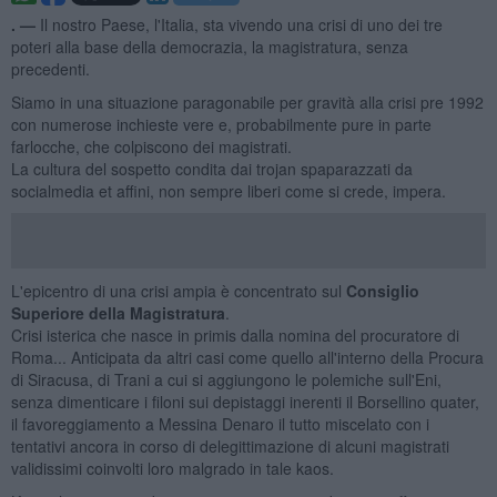
. —
Il nostro Paese, l'Italia, sta vivendo una crisi di uno dei tre
poteri alla base della democrazia, la magistratura, senza
precedenti.
Siamo in una situazione paragonabile per gravità alla crisi pre 1992
con numerose inchieste vere e, probabilmente pure in parte
farlocche, che colpiscono dei magistrati.
La cultura del sospetto condita dai trojan spaparazzati da
socialmedia et affini, non sempre liberi come si crede, impera.
L'epicentro di una crisi ampia è concentrato sul
Consiglio
Superiore della Magistratura
.
Crisi isterica che nasce in primis dalla nomina del procuratore di
Roma... Anticipata da altri casi come quello all'interno della Procura
di Siracusa, di Trani a cui si aggiungono le polemiche sull'Eni,
senza dimenticare i filoni sui depistaggi inerenti il Borsellino quater,
il favoreggiamento a Messina Denaro il tutto miscelato con i
tentativi ancora in corso di delegittimazione di alcuni magistrati
validissimi coinvolti loro malgrado in tale kaos.