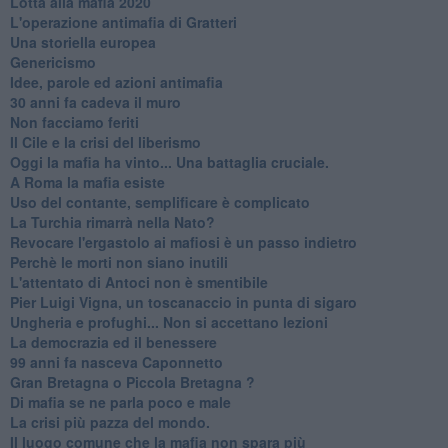
Lotta alla mafia 2020
L'operazione antimafia di Gratteri
Una storiella europea
Genericismo
Idee, parole ed azioni antimafia
30 anni fa cadeva il muro
Non facciamo feriti
Il Cile e la crisi del liberismo
Oggi la mafia ha vinto... Una battaglia cruciale.
A Roma la mafia esiste
Uso del contante, semplificare è complicato
La Turchia rimarrà nella Nato?
Revocare l'ergastolo ai mafiosi è un passo indietro
Perchè le morti non siano inutili
L'attentato di Antoci non è smentibile
Pier Luigi Vigna, un toscanaccio in punta di sigaro
Ungheria e profughi... Non si accettano lezioni
La democrazia ed il benessere
99 anni fa nasceva Caponnetto
Gran Bretagna o Piccola Bretagna ?
Di mafia se ne parla poco e male
La crisi più pazza del mondo.
Il luogo comune che la mafia non spara più