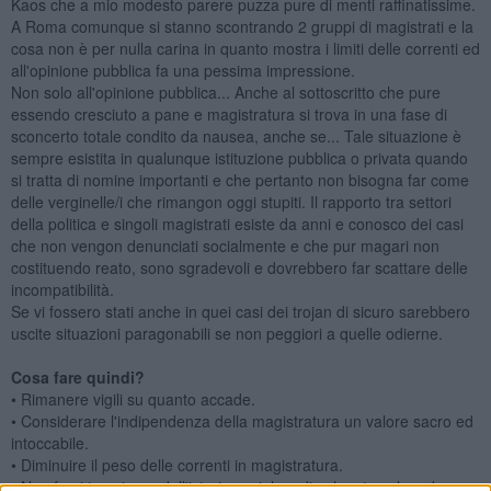
Kaos che a mio modesto parere puzza pure di menti raffinatissime.
A Roma comunque si stanno scontrando 2 gruppi di magistrati e la
cosa non è per nulla carina in quanto mostra i limiti delle correnti ed
all'opinione pubblica fa una pessima impressione.
Non solo all'opinione pubblica... Anche al sottoscritto che pure
essendo cresciuto a pane e magistratura si trova in una fase di
sconcerto totale condito da nausea, anche se... Tale situazione è
sempre esistita in qualunque istituzione pubblica o privata quando
si tratta di nomine importanti e che pertanto non bisogna far come
delle verginelle/i che rimangon oggi stupiti. Il rapporto tra settori
della politica e singoli magistrati esiste da anni e conosco dei casi
che non vengon denunciati socialmente e che pur magari non
costituendo reato, sono sgradevoli e dovrebbero far scattare delle
incompatibilità.
Se vi fossero stati anche in quei casi dei trojan di sicuro sarebbero
uscite situazioni paragonabili se non peggiori a quelle odierne.
Cosa fare quindi?
• Rimanere vigili su quanto accade.
• Considerare l'indipendenza della magistratura un valore sacro ed
intoccabile.
• Diminuire il peso delle correnti in magistratura.
• Non farsi trascinare dall'isteria social media che sta colpendo pure