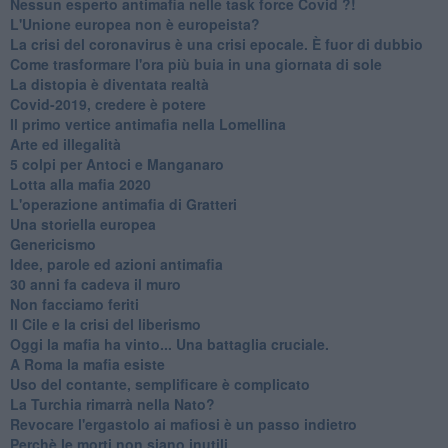
Nessun esperto antimafia nelle task force Covid ?!
L'Unione europea non è europeista?
La crisi del coronavirus è una crisi epocale. È fuor di dubbio
Come trasformare l'ora più buia in una giornata di sole
​La distopia è diventata realtà
Covid-2019, credere è potere
Il primo vertice antimafia nella Lomellina
Arte ed illegalità
​5 colpi per Antoci e Manganaro
Lotta alla mafia 2020
L'operazione antimafia di Gratteri
Una storiella europea
Genericismo
Idee, parole ed azioni antimafia
30 anni fa cadeva il muro
Non facciamo feriti
Il Cile e la crisi del liberismo
Oggi la mafia ha vinto... Una battaglia cruciale.
A Roma la mafia esiste
Uso del contante, semplificare è complicato
La Turchia rimarrà nella Nato?
Revocare l'ergastolo ai mafiosi è un passo indietro
Perchè le morti non siano inutili