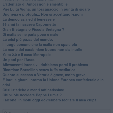
L'attentato di Antoci non è smentibile
Pier Luigi Vigna, un toscanaccio in punta di sigaro
Ungheria e profughi... Non si accettano lezioni
La democrazia ed il benessere
99 anni fa nasceva Caponnetto
Gran Bretagna o Piccola Bretagna ?
Di mafia se ne parla poco e male
La crisi più pazza del mondo.
Il luogo comune che la mafia non spara più
La morte del carabiniere buono non sia inutile
Yalta 2.0 e il caso Metropole
​Un pool per l'Anac.
Allevamenti intensivi, dobbiamo porci il problema
Ricordare Borsellino senza fuffa mediatica
​Quanto successo a Vittoria è grave, molto grave.
​È inutile girarci intorno la Unione Europea confederale è in
crisi
Crisi isteriche e menti raffinatissime
Chi vuole uccidere Beppe Lumia ?
Falcone, in molti oggi dovrebbero recitare il mea culpa