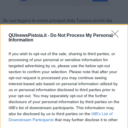
Se vuoi leggere le notizie principali della Toscana iscriviti alla
Newsletter QUInews - ToscanaMedia.
Arriva gratis tutti i giorni
alle 20:00 direttamente nella tua casella di posta.
QUInewsPistoia.it -
Do Not Process My Personal
Information
Basta cliccare
QUI
Ti potrebbe interessare anche:
If you wish to opt-out of the sale, sharing to third parties, or
processing of your personal or sensitive information for
Articoli dal Blog “Legalità e non solo” di Salvatore Calleri
targeted advertising by us, please use the below opt-out
Il “dopo” Matteo Messina Denaro
section to confirm your selection. Please note that after your
Vademecum antimafia per gli elettori
opt-out request is processed you may continue seeing
Toscana chiama Palermo
interest-based ads based on personal information utilized by
Serve un esercito europeo
us or personal information disclosed to third parties prior to
I superbonus rischiano di favorire la mafia
your opt-out. You may separately opt-out of the further
Occorre potenziare il controllo del territorio
disclosure of your personal information by third parties on the
​Nuovi scenari narcos a Firenze?
IAB’s list of downstream participants. This information may
Alla 'ndrangheta piace la Toscana
also be disclosed by us to third parties on the
IAB’s List of
Siamo in una situazione di Red Alert
La "Dichiarazione di Vallombrosa"
Downstream Participants
that may further disclose it to other
La chimera dell'esercito europeo
third parties.