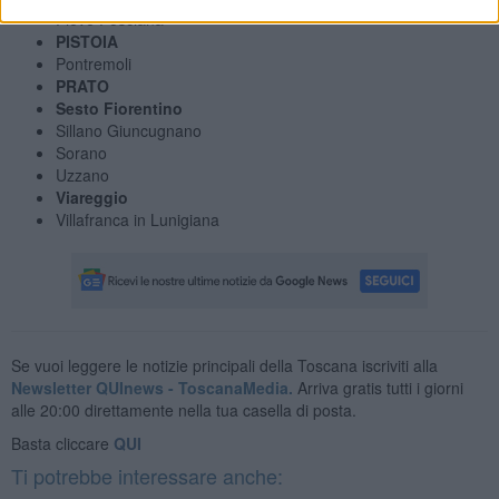
Pieve Fosciana
PISTOIA
Pontremoli
PRATO
Sesto Fiorentino
Sillano Giuncugnano
Sorano
Uzzano
Viareggio
Villafranca in Lunigiana
Se vuoi leggere le notizie principali della Toscana iscriviti alla
Newsletter QUInews - ToscanaMedia.
Arriva gratis tutti i giorni
alle 20:00 direttamente nella tua casella di posta.
Basta cliccare
QUI
Ti potrebbe interessare anche: