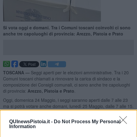
Si vota oggi e domani. Tra i Comuni toscani coinvolti ci sono
anche tre capoluoghi di provincia: Arezzo, Pistoia e Prato
TOSCANA —
Seggi aperti per le elezioni amministrative. Tra i 20
Comuni toscani chiamati a rinnovare la carica di sindaco e la
composizione dei Consigli comunali, ci sono anche tre capoluoghi
di provincia:
Arezzo, Pistoia e Prato
.
Oggi, domenica 24 Maggio, i seggi saranno aperti dalle 7 alle 23
ma si potrà votare anche domani, lunedì 25 Maggio, dalle 7 alle 15.
Una volta chiusi i seggi inizierà lo spoglio delle schede.
QUInewsPistoia.it -
Do Not Process My Personal
Information