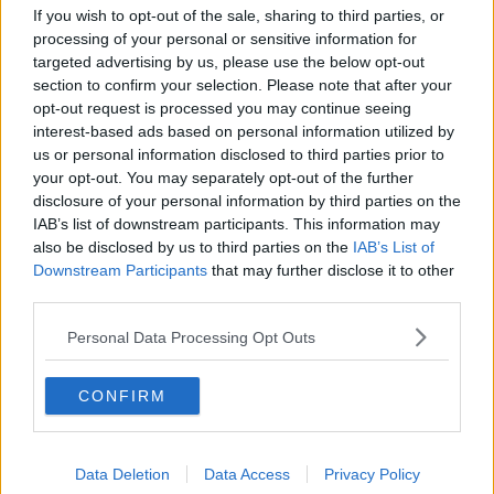
Al seggio i cittadini elettori riceveranno una
scheda di colore
If you wish to opt-out of the sale, sharing to third parties, or
azzurro
con all'interno riquadri in cui sono riportati i nomi dei
processing of your personal or sensitive information for
candidati alla carica di Sindaco e i simboli delle liste a sostegno di
targeted advertising by us, please use the below opt-out
ciascuno. A fianco a questi simboli c'è lo spazio per inserire
section to confirm your selection. Please note that after your
eventuale preferenza sui candidati al Consiglio comunale.
opt-out request is processed you may continue seeing
L'eventuale turno di ballottaggio si terrà il 7 e l'8 Giugno.
interest-based ads based on personal information utilized by
us or personal information disclosed to third parties prior to
Tutti i Comuni al voto
your opt-out. You may separately opt-out of the further
disclosure of your personal information by third parties on the
Ecco in ordine alfabetico l'
elenco completo
dei Comuni i cui
IAB’s list of downstream participants. This information may
cittadini sono chiamati alle urne. In maiuscolo i capoluoghi di
also be disclosed by us to third parties on the
IAB’s List of
provincia, in neretto i Comuni con più di 15mila abitanti:
Downstream Participants
that may further disclose it to other
AREZZO
third parties.
Calci
Capraia Isola
Personal Data Processing Opt Outs
Cascina
Coreglia Antelminelli
CONFIRM
Fauglia
Figline e Incisa Valdarno
Lucignano
Montignoso
Data Deletion
Data Access
Privacy Policy
Orciano Pisano