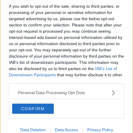
La campagna parla giovane, under 40 una nuova
If you wish to opt-out of the sale, sharing to third parties, or
azienda su 3
processing of your personal or sensitive information for
Falsi progetti per ottenere i fondi Pnrr
targeted advertising by us, please use the below opt-out
section to confirm your selection. Please note that after your
​Tutte le offerte di lavoro in provincia di Pistoia
opt-out request is processed you may continue seeing
interest-based ads based on personal information utilized by
Strage bianca, 15 morti sul lavoro in 4 mesi
us or personal information disclosed to third parties prior to
your opt-out. You may separately opt-out of the further
Assalti ai bancomat, 7 arresti per colpi con
disclosure of your personal information by third parties on the
l'esplosivo
IAB’s list of downstream participants. This information may
In Toscana uno tra i migliori comandanti d'Italia
also be disclosed by us to third parties on the
IAB’s List of
Downstream Participants
that may further disclose it to other
third parties.
Toscana flagellata dai nubifragi, frane e
allagamenti
Personal Data Processing Opt Outs
Temporali dopo un assaggio d'estate, nuova
allerta
Rinviato il tour di Claudio Baglioni, le nuove date
CONFIRM
​Tutte le offerte di lavoro in provincia di Pistoia
Data Deletion
Data Access
Privacy Policy