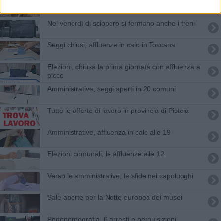
Poliziotto salva cucciolo di lupo in strada
Nel venerdì di sciopero si fermano anche i treni
Seggi chiusi, affluenze in calo in Toscana
Elezioni, chiusa la prima giornata con affluenza a
picco
Amministrative, seggi aperti in 20 comuni
​Tutte le offerte di lavoro in provincia di Pistoia
Amministrative, affluenza in calo alle 19
Elezioni comunali, le affluenze alle 12
Verso le amministrative, le sfide nei capoluoghi
Sale aperte per la Notte europea dei musei
Pedopornografia, 6 arresti e perquisizioni