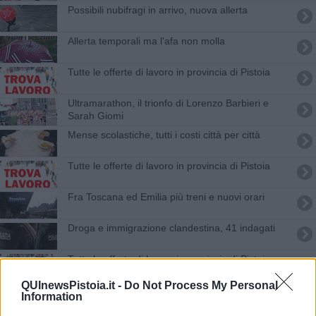
Possibili nubifragi in arrivo, nuova allerta
Allerta temporali ma l'afa non molla
​Tutte le offerte di lavoro in provincia di Pistoia
Ultramarathon, il trionfo di Lorenzo Barbieri e
Sarah Giomi
Mense scolastiche, tutti i costi città per città
​Tutte le offerte di lavoro in provincia di Pistoia
Fra Toscana ed Emilia più treni e nuovi orari
Droga e immigrazione clandestina, 41 indagati
​Tutte le offerte di lavoro in provincia di Pistoia
QUInewsPistoia.it -
Do Not Process My Personal
Giugno all'Elba, occasione unica per una vacanza
Information