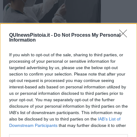
QUInewsPistoia.it -
Do Not Process My Personal
Due ore per ricevere la somministrazione di siero anti Covid in
Information
formulazione Johnson&Johnson per chi ha più di 60 anni. Ci
sono 70 dosi a disposizione
If you wish to opt-out of the sale, sharing to third parties, or
processing of your personal or sensitive information for
targeted advertising by us, please use the below opt-out
section to confirm your selection. Please note that after your
opt-out request is processed you may continue seeing
interest-based ads based on personal information utilized by
PISTOIA —
Pomeriggio a porte aperte per il vaccino anti Covid-19
monodose, quello in formulazione
Johnson&Johnson
.
us or personal information disclosed to third parties prior to
L'appuntamento è
oggi 1 Giugno
all'hub La Cattedrale di Pistoia,
your opt-out. You may separately opt-out of the further
dalle 16,30 alle 18,30
.
disclosure of your personal information by third parties on the
IAB’s list of downstream participants. This information may
Non serve la prenotazione e a disposizione di sono
70 dosi
di
also be disclosed by us to third parties on the
IAB’s List of
vaccino destinate a chi ha
più di 60 anni
.
Downstream Participants
that may further disclose it to other
third parties.