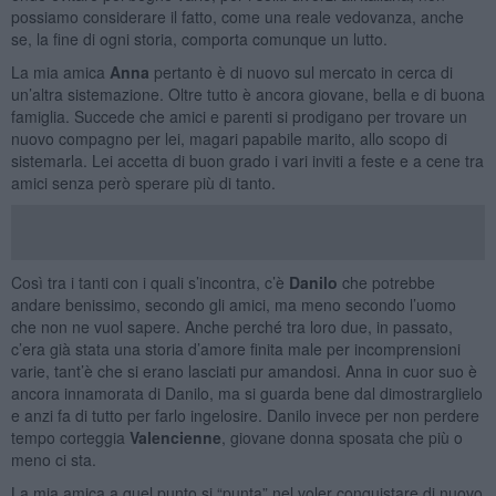
possiamo considerare il fatto, come una reale vedovanza, anche
se, la fine di ogni storia, comporta comunque un lutto.
La mia amica
Anna
pertanto è di nuovo sul mercato in cerca di
un’altra sistemazione. Oltre tutto è ancora giovane, bella e di buona
famiglia. Succede che amici e parenti si prodigano per trovare un
nuovo compagno per lei, magari papabile marito, allo scopo di
sistemarla. Lei accetta di buon grado i vari inviti a feste e a cene tra
amici senza però sperare più di tanto.
Così tra i tanti con i quali s’incontra, c’è
Danilo
che potrebbe
andare benissimo, secondo gli amici, ma meno secondo l’uomo
che non ne vuol sapere. Anche perché tra loro due, in passato,
c’era già stata una storia d’amore finita male per incomprensioni
varie, tant’è che si erano lasciati pur amandosi. Anna in cuor suo è
ancora innamorata di Danilo, ma si guarda bene dal dimostrarglielo
e anzi fa di tutto per farlo ingelosire. Danilo invece per non perdere
tempo corteggia
Valencienne
, giovane donna sposata che più o
meno ci sta.
La mia amica a quel punto si “punta” nel voler conquistare di nuovo