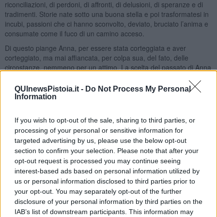
riconciliazioni, di perdoni, di affronti, di delusioni, di speranze e di
tradimenti. Storie nate sotto una buona stella e poi trasformatesi in
incubi, passioni che ci hanno sconvolto, deviato, bruciato l’anima e
consumate come il fuco di un camino acceso.
Di questo piange Anna, per essere stata corteggiata e aver
corteggiato, ma mai affiancata, per colpa sua, del fato, delle
circostanze, nemmeno per un attimo. La scelta del passato di Anna
per non essere rimasta con Danilo a suo tempo, le è costata e l’ha
segnata per sempre, se ripensa di essere ora, quella che tutti
QUInewsPistoia.it -
Do Not Process My Personal
chiamano, la “
vedova allegra
”. Ovviamente solo le storie non
Information
vissute ci sembrano degne di nota ed è per quello che adesso
fantastica di ristabilire quel feeling che si era spezzato. Si da ora la
If you wish to opt-out of the sale, sharing to third parties, or
colpa per la storia che in passato non ha funzionato e riporta alla
processing of your personal or sensitive information for
mente le motivazioni per le quali aveva a suo tempo abbandonato,
targeted advertising by us, please use the below opt-out
annotando motivi futili, ridicoli, insignificanti ma che allora erano
section to confirm your selection. Please note that after your
validissimi.
opt-out request is processed you may continue seeing
A seguito delle sue analisi, la vediamo adesso, nel pieno del
interest-based ads based on personal information utilized by
controllo emotivo e con una strategia di recupero da difensore d’ala
us or personal information disclosed to third parties prior to
sinistra, come fosse in un campo di calcio. Non perde occasione
your opt-out. You may separately opt-out of the further
per mostrarsi disinteressata, positiva, fascinosa e ogni circostanza
disclosure of your personal information by third parties on the
è buona per farsi notare e desiderare. Guarda caso si incontrano
IAB’s list of downstream participants. This information may