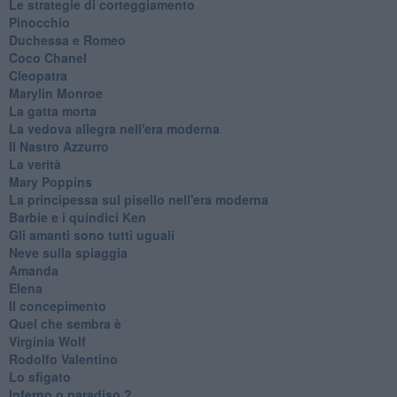
Le strategie di corteggiamento
Pinocchio
Duchessa e Romeo
Coco Chanel
Cleopatra
Marylin Monroe
La gatta morta
La vedova allegra nell'era moderna
​Il Nastro Azzurro
La verità
Mary Poppins
La principessa sul pisello nell'era moderna
Barbie e i quindici Ken
Gli amanti sono tutti uguali
Neve sulla spiaggia
Amanda
Elena
Il concepimento
Quel che sembra è
Virginia Wolf
Rodolfo Valentino
Lo sfigato
Inferno o paradiso ?