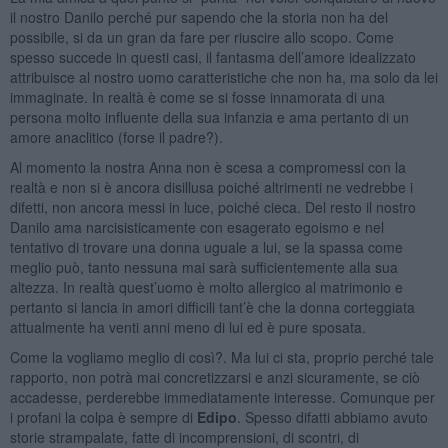
il nostro Danilo perché pur sapendo che la storia non ha del
possibile, si da un gran da fare per riuscire allo scopo. Come
spesso succede in questi casi, il fantasma dell’amore idealizzato
attribuisce al nostro uomo caratteristiche che non ha, ma solo da lei
immaginate. In realtà è come se si fosse innamorata di una
persona molto influente della sua infanzia e ama pertanto di un
amore anaclitico (forse il padre?).
Al momento la nostra Anna non è scesa a compromessi con la
realtà e non si è ancora disillusa poiché altrimenti ne vedrebbe i
difetti, non ancora messi in luce, poiché cieca. Del resto il nostro
Danilo ama narcisisticamente con esagerato egoismo e nel
tentativo di trovare una donna uguale a lui, se la spassa come
meglio può, tanto nessuna mai sarà sufficientemente alla sua
altezza. In realtà quest’uomo è molto allergico al matrimonio e
pertanto si lancia in amori difficili tant’è che la donna corteggiata
attualmente ha venti anni meno di lui ed è pure sposata.
Come la vogliamo meglio di così?. Ma lui ci sta, proprio perché tale
rapporto, non potrà mai concretizzarsi e anzi sicuramente, se ciò
accadesse, perderebbe immediatamente interesse. Comunque per
i profani la colpa è sempre di
Edipo
. Spesso difatti abbiamo avuto
storie strampalate, fatte di incomprensioni, di scontri, di