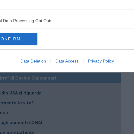
l Data Processing Opt Outs
CONFIRM
Data Deletion
Data Access
Privacy Policy
birra” di Davide Cappannari
tudio USA ci riguarda
fermenta la vita?
anale
 dagli aumenti CONAI
ra, vino e patente