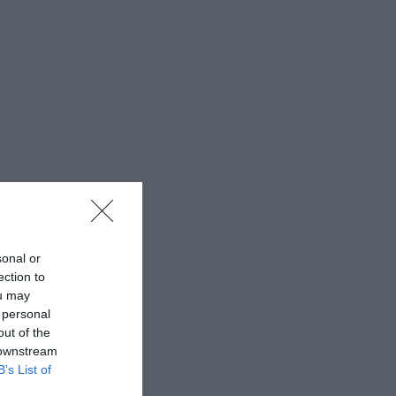
sonal or
ection to
ou may
 personal
out of the
 downstream
B’s List of