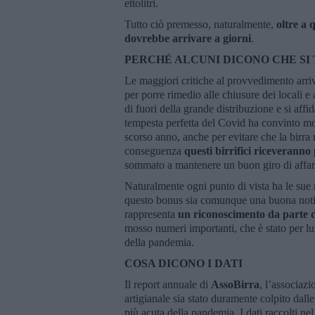
ettolitri.
Tutto ciò premesso, naturalmente,
oltre a 
dovrebbe arrivare a giorni
.
PERCHÉ ALCUNI DICONO CHE SI 
Le maggiori critiche al provvedimento arri
per porre rimedio alle chiusure dei locali e 
di fuori della grande distribuzione e si affi
tempesta perfetta del Covid ha convinto molt
scorso anno, anche per evitare che la birr
conseguenza
questi birrifici riceveranno
sommato a mantenere un buon giro di affari
Naturalmente ogni punto di vista ha le sue 
questo bonus sia comunque una buona notizia
rappresenta
un riconoscimento da parte del
mosso numeri importanti, che è stato per lu
della pandemia.
COSA DICONO I DATI
Il report annuale di
AssoBirra
, l’associazi
artigianale sia stato duramente colpito dall
più acuta della pandemia. I dati raccolti ne