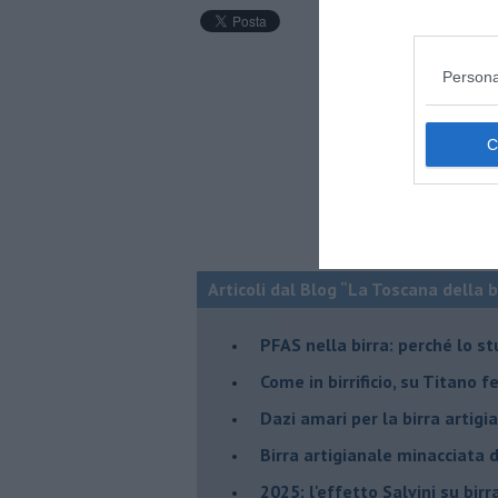
Persona
Articoli dal Blog “La Toscana della 
​PFAS nella birra: perché lo s
​Come in birrificio, su Titano 
Dazi amari per la birra artigi
​Birra artigianale minacciata
​2025: l'effetto Salvini su bir