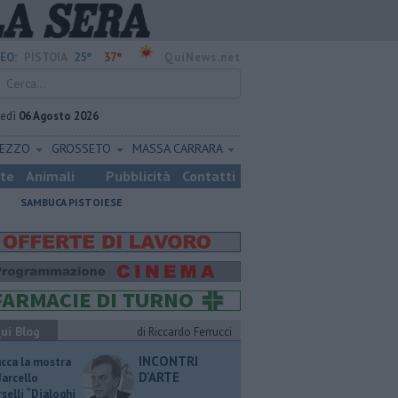
25°
37°
EO:
PISTOIA
QuiNews.net
vedì
06 Agosto 2026
REZZO
GROSSETO
MASSA CARRARA
ste
Animali
Pubblicità
Contatti
SAMBUCA PISTOIESE
ui Blog
di Riccardo Ferrucci
INCONTRI
ucca la mostra
D'ARTE
Marcello
selli “Dialoghi