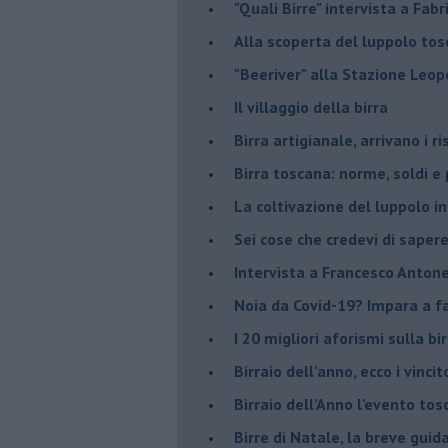
"Quali Birre" intervista a Fabr
​Alla scoperta del luppolo to
"Beeriver" alla Stazione Leop
Il villaggio della birra
Birra artigianale, arrivano i ri
Birra toscana: norme, soldi e
La coltivazione del luppolo i
Sei cose che credevi di sapere
Intervista a Francesco Antone
Noia da Covid-19? Impara a far
I 20 migliori aforismi sulla bir
​Birraio dell’anno, ecco i vincit
​Birraio dell’Anno l’evento t
Birre di Natale, la breve guid