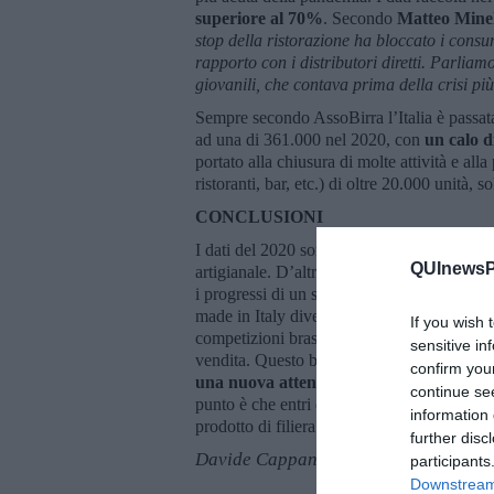
superiore al 70%
. Secondo
Matteo Minel
stop della ristorazione ha bloccato i consum
rapporto con i distributori diretti. Parliamo
giovanili, che contava prima della crisi pi
Sempre secondo AssoBirra l’Italia è passata
ad una di 361.000 nel 2020, con
un calo d
portato alla chiusura di molte attività e all
ristoranti, bar, etc.) di oltre 20.000 unità,
CONCLUSIONI
I dati del 2020 sono tremendi e denunciano u
QUInewsPi
artigianale. D’altro canto è arrivata nel per
i progressi di un settore che in pochi anni si
made in Italy diventando una realtà riconosc
If you wish 
competizioni brassicole più importanti del g
sensitive in
vendita. Questo bonus del governo, seppur c
confirm you
una nuova attenzione istituzionale ad un
continue se
punto è che entri definitivamente nella pr
information 
prodotto di filiera agricola, da valorizzare
further disc
Davide Cappannari
participants
Downstream 