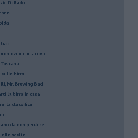
izio Di Rado
scano
olda
stori
 promozione in arrivo
n Toscana
 sulla birra
lli, Mr. Brewing Bad
ti la birra in casa
ra, la classifica
ori
oscano da non perdere
a alla scelta