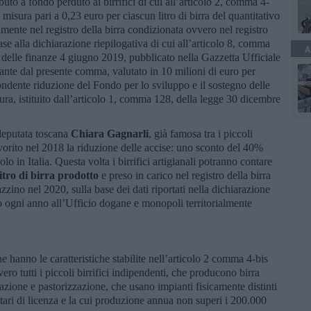
uto a fondo perduto ai birrifici di cui all’articolo 2, comma 4-
misura pari a 0,23 euro per ciascun litro di birra del quantitativo
mente nel registro della birra condizionata ovvero nel registro
e alla dichiarazione riepilogativa di cui all’articolo 8, comma
A
 delle finanze 4 giugno 2019, pubblicato nella Gazzetta Ufficiale
ante dal presente comma, valutato in 10 milioni di euro per
ndente riduzione del Fondo per lo sviluppo e il sostegno delle
ltura, istituito dall’articolo 1, comma 128, della legge 30 dicembre
deputata toscana
Chiara Gagnarli
, già famosa tra i piccoli
avorito nel 2018 la riduzione delle accise: uno sconto del 40%
lo in Italia. Questa volta i birrifici artigianali potranno contare
litro di birra prodotto
e preso in carico nel registro della birra
zino nel 2020, sulla base dei dati riportati nella dichiarazione
no ogni anno all’Ufficio dogane e monopoli territorialmente
he hanno le caratteristiche stabilite nell’articolo 2 comma 4-bis
ro tutti i piccoli birrifici indipendenti, che producono birra
razione e pastorizzazione, che usano impianti fisicamente distinti
rietari di licenza e la cui produzione annua non superi i 200.000