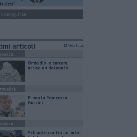
la città"
Condoglianze
imi articoli
Vedi tutti
ronaca
Omicidio in carcere,
ucciso un detenuto
ttualità
E' morto Francesco
Guccini
ronaca
Schianto contro un'auto