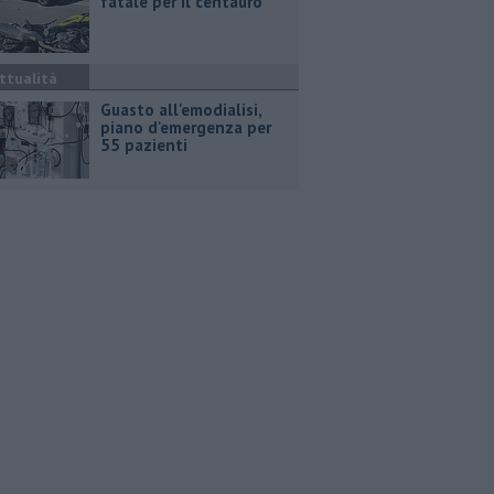
fatale per il centauro
ttualità
Guasto all'emodialisi,
piano d'emergenza per
55 pazienti