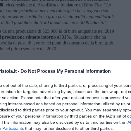
li
, vicepresidente di AssoBirra e fondatore di Birra Flea:
“Lo
i, canale prioritario per i microbirrifici che si reggono sul
 di un settore costituito in gran parte da realtà imprenditoriali
ù di 850 produttori da Nord a Sud con circa 3000 addetti.”
 da una produzione di 523.000 hl di birra artigianale nel 2019
i produzione stimato intorno al 31%
. Situazione che ha
a perdita di posti di lavoro nei punti di consumo della birra (pub,
 solo nel primo semestre del 2020.
na prima vera flessione nel trend di crescita della birra
stoia.it -
Do Not Process My Personal Information
iodo storico più difficile. Cause straordinarie che hanno rallentato
 è fatto largo tra gli altri i colossi delle produzioni alimentari
iuta. La birra artigianale italiana, e Toscana, eccelle nelle
to opt-out of the sale, sharing to third parties, or processing of your per
lobo ed è ormai ben radicata nei circuiti internazionali di
formation for targeted advertising by us, please use the below opt-out s
ontroverso e insufficiente per alcuni, è il
riconoscimento di
r selection. Please note that after your opt-out request is processed y
 settore che non può più essere ignorato
. L’augurio a questo
eing interest-based ads based on personal information utilized by us or
ogrammazione strategica dello Stato e delle Regioni come
disclosed to third parties prior to your opt-out. You may separately opt-
 e sviluppare, qualcosa che in parte sta già accadendo.
losure of your personal information by third parties on the IAB’s list of
. This information may also be disclosed by us to third parties on the
IA
Participants
that may further disclose it to other third parties.