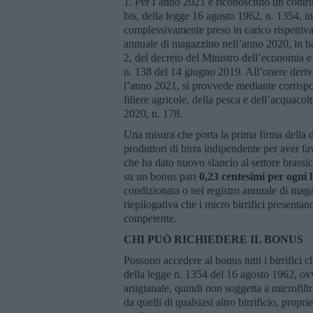
1. Per l’anno 2021 è riconosciuto un contrib
bis, della legge 16 agosto 1962, n. 1354, in 
complessivamente preso in carico rispettiva
annuale di magazzino nell’anno 2020, in bas
2, del decreto del Ministro dell’economia e
n. 138 del 14 giugno 2019. All’onere deriv
l’anno 2021, si provvede mediante corrispo
filiere agricole, della pesca e dell’acquaco
2020, n. 178.
Una misura che porta la prima firma della 
produttori di birra indipendente per aver f
che ha dato nuovo slancio al settore brassico
su un bonus pari
0,23 centesimi per ogni 
condizionata o nel registro annuale di magaz
riepilogativa che i micro birrifici presenta
competente.
CHI PUÒ RICHIEDERE IL BONUS
Possono accedere al bonus tutti i birrifici c
della legge n. 1354 del 16 agosto 1962, ovve
artigianale, quindi non soggetta a microfilt
da quelli di qualsiasi altro birrificio, prop