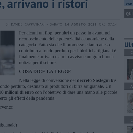
, arrivano i ristori
con 
QUI
DI DAVIDE CAPPANNARI - SABATO
14 AGOSTO 2021
ORE 07:14
Per alcuni un flop, per altri un passo in avanti nel
riconoscimento delle potenzialità economiche della
Ult
categoria. Fatto sta che il promesso e tanto atteso
contributo a fondo perduto per i birrifici artigianali è
C
finalmente arrivato e a mio avviso è un gran buona
notizia per il settore.
COSA DICE LA LEGGE
Nella legge di conversione del
decreto Sostegni bis
ondo perduto, destinato ai produttori di birra artigianale. Un
A
10 milioni di euro
con l'obiettivo di dare una mano alle piccole
rto gli effetti della pandemia.
ervento:
C
tigianale)