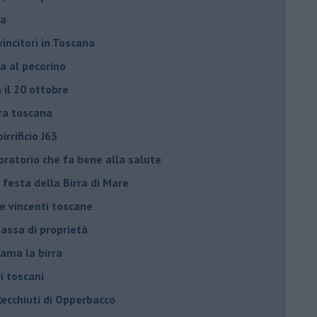
la
vincitori in Toscana
ra al pecorino
a il 20 ottobre
rra toscana
irrificio J63
oratorio che fa bene alla salute
festa della Birra di Mare
le vincenti toscane
 passa di proprietà
e ama la birra
ri toscani
Recchiuti di Opperbacco