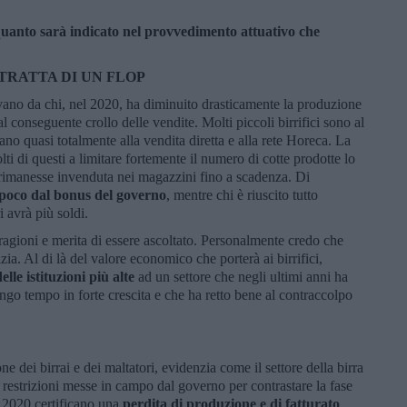
quanto sarà indicato nel provvedimento attuativo che
TRATTA DI UN FLOP
vano da chi, nel 2020, ha diminuito drasticamente la produzione
al conseguente crollo delle vendite. Molti piccoli birrifici sono al
dano quasi totalmente alla vendita diretta e alla rete Horeca. La
i di questi a limitare fortemente il numero di cotte prodotte lo
a rimanesse invenduta nei magazzini fino a scadenza. Di
 poco dal bonus del governo
, mentre chi è riuscito tutto
 avrà più soldi.
ragioni e merita di essere ascoltato. Personalmente credo che
. Al di là del valore economico che porterà ai birrifici,
le istituzioni più alte
ad un settore che negli ultimi anni ha
ngo tempo in forte crescita e che ha retto bene al contraccolpo
one dei birrai e dei maltatori, evidenzia come il settore della birra
e restrizioni messe in campo dal governo per contrastare la fase
l 2020 certificano una
perdita di produzione e di fatturato