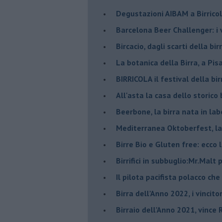
​Degustazioni AIBAM a Birrico
​Barcelona Beer Challenger: i 
Bircacio, dagli scarti della bir
​La botanica della Birra, a Pis
BIRRICOLA il festival della bi
​All'asta la casa dello storico b
Beerbone, la birra nata in lab
Mediterranea Oktoberfest, la 
​Birre Bio e Gluten free: ecco 
​Birrifici in subbuglio:Mr.Malt
​Il pilota pacifista polacco ch
​Birra dell’Anno 2022, i vincito
Birraio dell’Anno 2021, vince 