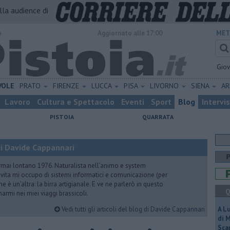
alla audience di
o
Aggiornato alle 17:00
MET
Gio
VOLE
PRATO
FIRENZE
LUCCA
PISA
LIVORNO
SIENA
A
Lavoro
Cultura e Spettacolo
Eventi
Sport
Blog
Intervi
PISTOIA
QUARRATA
i Davide Cappannari
rmai lontano 1976. Naturalista nell’animo e system
vita mi occupo di sistemi informatici e comunicazione (per
e è un’altra: la birra artigianale. E ve ne parlerò in questo
Q
rmi nei miei viaggi brassicoli.
Vedi tutti gli articoli del blog di Davide Cappannari
A L
di 
Scar