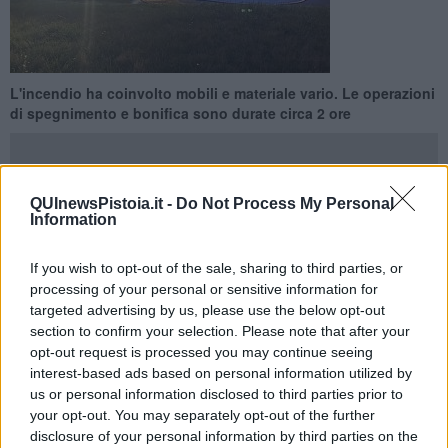
L'incendio ha coinvolto mobili e materiale vario. Le operazioni
di spegnimento e bonifica sono durate circa 2 ore
QUInewsPistoia.it -
Do Not Process My Personal
Information
PISTOIA —
Un incendio è divampato la notte scorsa nei locali della
ex mensa comunale di Pistoia a Sant'Agostino, in via Fermi.
If you wish to opt-out of the sale, sharing to third parties, or
L'allarme è scattato intorno alle 23 e sul posto sono intervenuti i
processing of your personal or sensitive information for
vigili del fuoco. La sala operativa ha inviato due squadre con Aps
targeted advertising by us, please use the below opt-out
ed autobotte in appoggio.
section to confirm your selection. Please note that after your
opt-out request is processed you may continue seeing
interest-based ads based on personal information utilized by
us or personal information disclosed to third parties prior to
your opt-out. You may separately opt-out of the further
L'incendio ha coinvolto mobili, tavoli e materiale vario nella sala
disclosure of your personal information by third parties on the
della ex mensa. Non si registrano danni a persone, né problemi dal