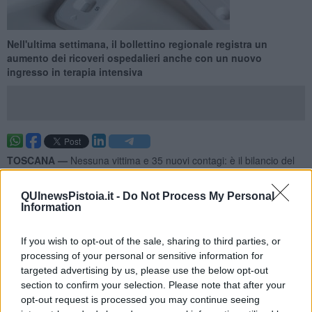
Nell'ultima settimana, il bollettino regionale registra un
aumento dei ricoveri ospedalieri anche con un nuovo
ingresso in terapia intensiva
TOSCANA —
Nessuna vittima e 35 nuovi contagi: è il bilancio del
Covid-19 in Toscana
negli ultimi 7 giorni, cristallizzato nel report
sanitario emesso dalla Regione a cadenza settimanale. Il totale dei
QUInewsPistoia.it -
Do Not Process My Personal
decessi dall'inizio della pandemia rimane dunque stabile a 12.804.
Information
I
35 nuovi positivi
sono stati confermati 15 con tampone
molecolare e 20 da test rapido antigenico. Gli attualmente positivi
If you wish to opt-out of the sale, sharing to third parties, or
sono
197
.
processing of your personal or sensitive information for
targeted advertising by us, please use the below opt-out
section to confirm your selection. Please note that after your
opt-out request is processed you may continue seeing