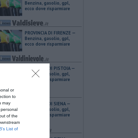
Benzina, gasolio, gpl,
ecco dove risparmiare
PROVINCIA DI FIRENZE — ​
Benzina, gasolio, gpl,
ecco dove risparmiare
PROVINCIA DI PISTOIA — ​
Benzina, gasolio, gpl,
ecco dove risparmiare
sonal or
ection to
ou may
PROVINCIA DI SIENA — ​
Benzina, gasolio, gpl,
 personal
ecco dove risparmiare
out of the
 downstream
B’s List of