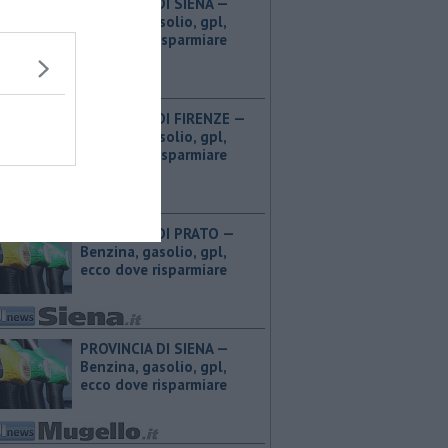
PROVINCIA DI SIENA — ​
Benzina, gasolio, gpl,
ecco dove risparmiare
PROVINCIA DI FIRENZE — ​
Benzina, gasolio, gpl,
ecco dove risparmiare
PROVINCIA DI PRATO — ​
Benzina, gasolio, gpl,
ecco dove risparmiare
PROVINCIA DI SIENA — ​
Benzina, gasolio, gpl,
ecco dove risparmiare