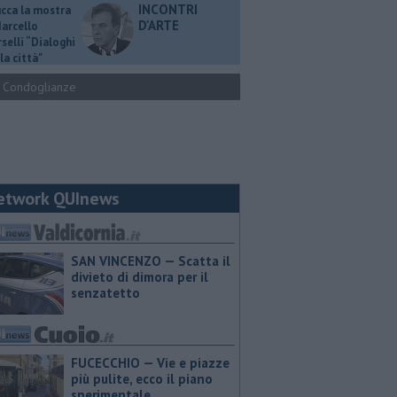
INCONTRI
ucca la mostra
D'ARTE
Marcello
selli “Dialoghi
la città"
Condoglianze
etwork QUInews
SAN VINCENZO — Scatta il
divieto di dimora per il
senzatetto
FUCECCHIO — Vie e piazze
più pulite, ecco il piano
sperimentale