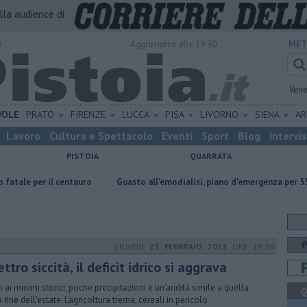
alla audience di
o
Aggiornato alle 19:30
MET
Vene
VOLE
PRATO
FIRENZE
LUCCA
PISA
LIVORNO
SIENA
A
Lavoro
Cultura e Spettacolo
Eventi
Sport
Blog
Intervi
PISTOIA
QUARRATA
il centauro
Guasto all'emodialisi, piano d'emergenza per 55 pazienti
GIOVEDÌ
23 FEBBRAIO 2023
ORE 19:30
ttro siccità, il deficit idrico si aggrava
i ai minimi storici, poche precipitazioni e un'aridità simile a quella
Q
 fine dell'estate. L'agricoltura trema, cereali in pericolo