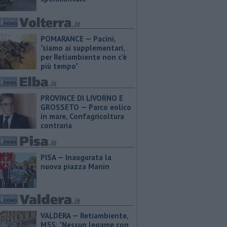
POMARANCE — Pacini,
"siamo ai supplementari,
per Retiambiente non c'è
più tempo"
PROVINCE DI LIVORNO E
GROSSETO — Parco eolico
in mare, Confagricoltura
contraria
PISA — Inaugurata la
nuova piazza Manin
VALDERA — Retiambiente,
M5S: "Nessun legame con