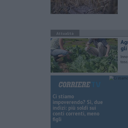
Attualità
Ag
gl
Innov
tosc
Ci stiamo
impoverendo? Sì, due
indizi: più soldi sui
conti correnti, meno
figli