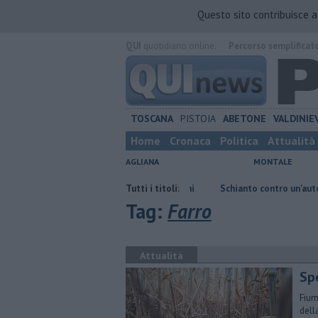
Questo sito contribuisce 
QUI
quotidiano online.
Percorso semplificat
TOSCANA
PISTOIA
ABETONE
VALDINIE
Home
Cronaca
Politica
Attualità
AGLIANA
MONTALE
to
E' morto Francesco Guccini
Tutti i titoli:
Schianto contro un'auto fatale per 
Tag:
Farro
Attualità
Spe
Fium
della