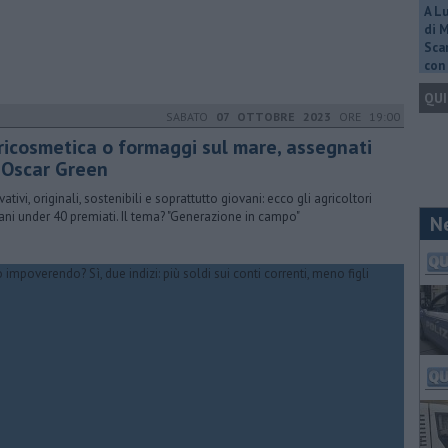
A L
di 
Scar
con 
QUI
SABATO
07 OTTOBRE 2023
ORE 19:00
ricosmetica o formaggi sul mare, assegnati
i Oscar Green
ativi, originali, sostenibili e soprattutto giovani: ecco gli agricoltori
ani under 40 premiati. Il tema? "Generazione in campo"
N