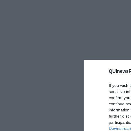
QUInewsPi
If you wish 
sensitive in
confirm you
continue se
information 
further disc
participants
Downstream 