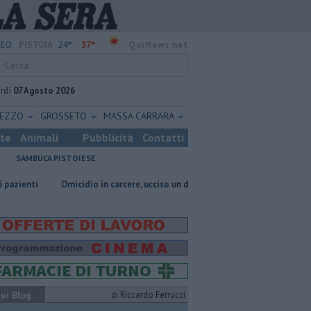
24°
37°
EO:
PISTOIA
QuiNews.net
rdì
07 Agosto 2026
REZZO
GROSSETO
MASSA CARRARA
ste
Animali
Pubblicità
Contatti
SAMBUCA PISTOIESE
Omicidio in carcere, ucciso un detenuto
E' morto Francesco Guccini
ui Blog
di Riccardo Ferrucci