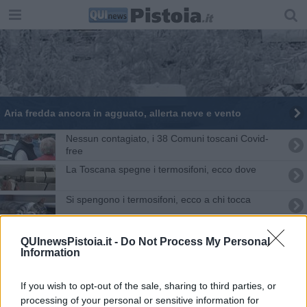
Aria fredda ancora in agguato, allerta neve e vento
Nessun contagiato, i 38 Comuni toscani Covid-
free
La Toscana spegne i termosifoni, ecco dove
Si spengono i termosifoni, ecco a chi tocca
Seggi aperti per le elezioni europee e comunali
QUInewsPistoia.it -
Do Not Process My Personal
Information
Termosifoni, quando vanno spenti Comune per
Comune
If you wish to opt-out of the sale, sharing to third parties, or
Internet veloce, 34,6 milioni per raggiungere
processing of your personal or sensitive information for
410.626 toscani