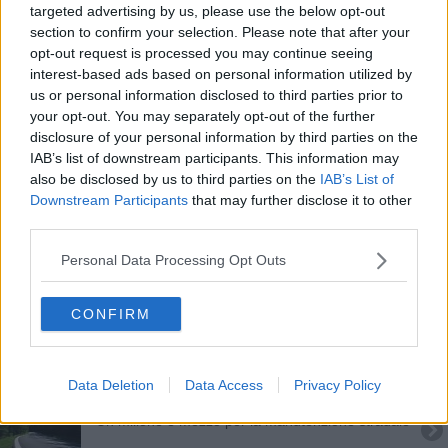
targeted advertising by us, please use the below opt-out
Amministrative 2024, tutti i Comuni toscani al voto
section to confirm your selection. Please note that after your
opt-out request is processed you may continue seeing
185 comuni al voto per il nuovo Sindaco - MAPPE
interest-based ads based on personal information utilized by
us or personal information disclosed to third parties prior to
Termosifoni, le date di accensione Comune per
your opt-out. You may separately opt-out of the further
Comune
disclosure of your personal information by third parties on the
Manutenzione strade, due milioni per 43 Comuni
IAB’s list of downstream participants. This information may
also be disclosed by us to third parties on the
IAB’s List of
Piccoli e grandi, quanti popolano i Comuni toscani
Downstream Participants
that may further disclose it to other
third parties.
Tempesta sulla Toscana, raffiche di vento, alberi
caduti e danni
Personal Data Processing Opt Outs
Riscaldamento, le date di accensione Comune
per Comune
CONFIRM
27 nuovi ambiti per il turismo in Toscana
Nessun contagiato, i 35 Comuni toscani Covid-
Data Deletion
Data Access
Privacy Policy
free
Un milione e mezzo per la manutenzione stradale