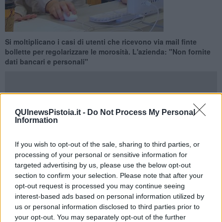
Si moltiplicano i casi di utenti che ricevono via mail finte
bollette per regolarizzare le morosità. L'azienda: "Non fornite
dati bancari e personali"
QUInewsPistoia.it -
Do Not Process My Personal
Information
PISTOIA —
Una
finta bolletta
inviata via mail, da un indirizzo che,
solo in apparenza, fa riferimento ad Enel. In realtà una
truffa
per
estorcere dati personali e bancari.
If you wish to opt-out of the sale, sharing to third parties, or
processing of your personal or sensitive information for
Continuano ad aumentare i casi di
utenti
che segnalano truffe
targeted advertising by us, please use the below opt-out
inviate tramite posta elettronica.
section to confirm your selection. Please note that after your
opt-out request is processed you may continue seeing
interest-based ads based on personal information utilized by
us or personal information disclosed to third parties prior to
Il destinatario riceve una finta bolletta e viene invitato a
your opt-out. You may separately opt-out of the further