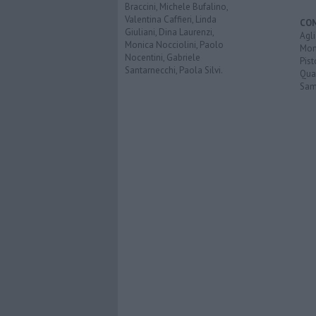
Braccini, Michele Bufalino,
Valentina Caffieri, Linda
CO
Giuliani, Dina Laurenzi,
Agl
Monica Nocciolini, Paolo
Mon
Nocentini, Gabriele
Pist
Santarnecchi, Paola Silvi.
Qua
Sam