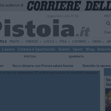
alla audience di
o
Aggiornato alle 07:00
MET
Dom
VOLE
PRATO
FIRENZE
LUCCA
PISA
LIVORNO
SIENA
A
Lavoro
Cultura e Spettacolo
Eventi
Sport
Blog
Intervi
PISTOIA
QUARRATA
Voci e chitarre, così Pistoia saluta Guccini
Omicidio in carcere, ucciso
Vo
Gu