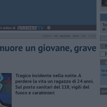
​T
di
SABATO
30 MAGGIO 2026
ORE 19:00
 muore un giovane, grave
Q
​Un 
Tragico incidente nella notte. A
civ
perdere la vita un ragazzo di 24 anni.
Sul posto sanitari del 118, vigili del
QUI
fuoco e carabinieri