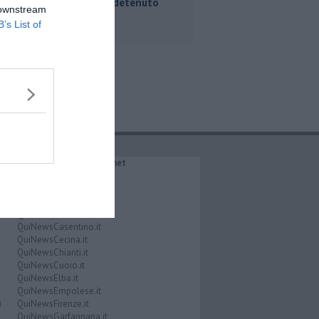
ucciso un detenuto
 downstream
B’s List of
IL NETWORK QuiNews.net
QuiNewsAbetone.it
QuiNewsAmiata.it
QuiNewsAnimali.it
QuiNewsArezzo.it
QuiNewsCasentino.it
QuiNewsCecina.it
QuiNewsChianti.it
QuiNewsCuoio.it
QuiNewsElba.it
QuiNewsEmpolese.it
i
QuiNewsFirenze.it
QuiNewsGarfagnana.it