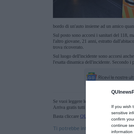
bordo di un'auto insieme ad un amico quando
Sul posto sono accorsi i sanitari del 118, m
l'altro giovane, 21 anni, estratto dall'abitac
trova ricoverato.
Sul luogo dell'incidente sono accorsi anche i
l'esatta dinamica dell'incidente. Secondo i 
QUInewsPi
Se vuoi leggere le notizie principali della T
If you wish 
Arriva gratis tutti i giorni alle 20:00 dirett
sensitive in
Basta cliccare
QUI
confirm you
continue se
Ti potrebbe interessare anche:
information 