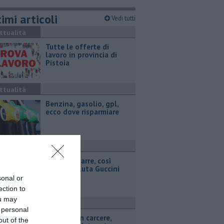
imi articoli
Vedi tutti
ttualità
​Tutte le offerte di
lavoro in provincia di
Pistoia
ttualità
​Benzina, gasolio, gpl,
ecco dove risparmiare
ttualità
Voci e chitarre, così
Pistoia saluta Guccini
sonal or
ection to
ou may
ronaca
 personal
Omicidio in carcere,
out of the