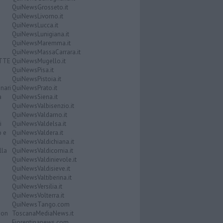
QuiNewsGrosseto.it
QuiNewsLivorno.it
QuiNewsLucca.it
QuiNewsLunigiana.it
QuiNewsMaremma.it
QuiNewsMassaCarrara.it
ATTE
QuiNewsMugello.it
QuiNewsPisa.it
QuiNewsPistoia.it
nari
QuiNewsPrato.it
a
QuiNewsSiena.it
QuiNewsValbisenzio.it
QuiNewsValdarno.it
i
QuiNewsValdelsa.it
o e
QuiNewsValdera.it
QuiNewsValdichiana.it
lla
QuiNewsValdicornia.it
QuiNewsValdinievole.it
QuiNewsValdisieve.it
QuiNewsValtiberina.it
QuiNewsVersilia.it
QuiNewsVolterra.it
QuiNewsTango.com
Don
ToscanaMediaNews.it
Fiorentinanews.com