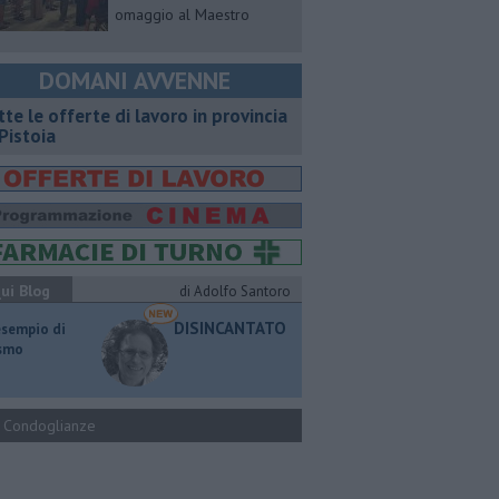
omaggio al Maestro
DOMANI AVVENNE
utte le offerte di lavoro in provincia
 Pistoia
ui Blog
di Adolfo Santoro
DISINCANTATO
esempio di
ismo
Condoglianze