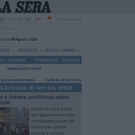
25°
37°
EO:
PISTOIA
QuiNews.net
enica
09 Agosto 2026
REZZO
GROSSETO
MASSA CARRARA
ste
Animali
Pubblicità
Contatti
SAMBUCA PISTOIESE
 un detenuto
​Tutte le offerte di lavoro in provincia di Pistoia
​Ben
L'articolo di ieri più letto
ci e chitarre, così Pistoia saluta
ccini
In tanti ieri sera si sono
dati appuntamento nella
centralissima piazza del
Duomo per cantare
insieme e rendere