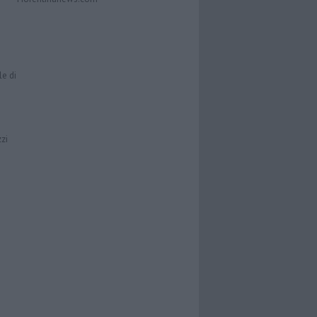
le di
zzi