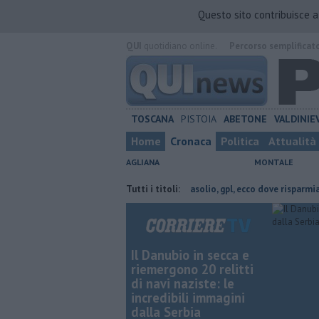
Questo sito contribuisce 
QUI
quotidiano online.
Percorso semplificat
TOSCANA
PISTOIA
ABETONE
VALDINIE
Home
Cronaca
Politica
Attualità
AGLIANA
MONTALE
 in provincia di Pistoia
​Benzina, gasolio, gpl, ecco dove risparmiare
Tutti i titoli:
Il Danubio in secca e
riemergono 20 relitti
di navi naziste: le
incredibili immagini
dalla Serbia