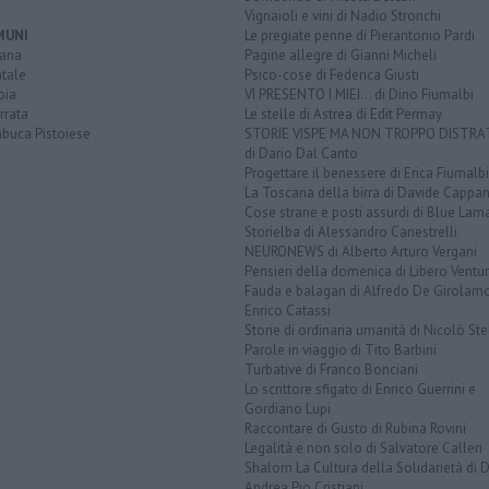
Vignaioli e vini di Nadio Stronchi
MUNI
Le pregiate penne di Pierantonio Pardi
iana
Pagine allegre di Gianni Micheli
tale
Psico-cose di Federica Giusti
oia
VI PRESENTO I MIEI... di Dino Fiumalbi
rrata
Le stelle di Astrea di Edit Permay
buca Pistoiese
STORIE VISPE MA NON TROPPO DISTR
di Dario Dal Canto
Progettare il benessere di Erica Fiumalbi
La Toscana della birra di Davide Cappan
Cose strane e posti assurdi di Blue Lam
Storielba di Alessandro Canestrelli
NEURONEWS di Alberto Arturo Vergani
Pensieri della domenica di Libero Ventur
Fauda e balagan di Alfredo De Girolam
Enrico Catassi
Storie di ordinaria umanità di Nicolò Ste
Parole in viaggio di Tito Barbini
Turbative di Franco Bonciani
Lo scrittore sfigato di Enrico Guerrini e
Gordiano Lupi
Raccontare di Gusto di Rubina Rovini
Legalità e non solo di Salvatore Calleri
Shalom La Cultura della Solidarietà di 
Andrea Pio Cristiani