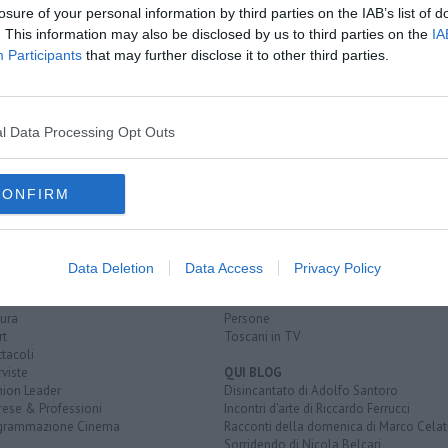
losure of your personal information by third parties on the IAB’s list of
er omicidio colposo
. This information may also be disclosed by us to third parties on the
IA
Participants
that may further disclose it to other third parties.
a 45 anni
l Data Processing Opt Outs
CONFIRM
EGORIE
RUBRICHE
naca
Le notizie di oggi
tica
Più Letti della settimana
Data Deletion
Data Access
Privacy Policy
alità
Più Letti del mese
nomia
Archivio Notizie
ura
Persone
rt
Toscani in TV
tacoli
rviste
QUI BLOG
nion Leader
Disincantato di Adolfo Santoro
rese & Professioni
Incontri d'arte di Riccardo Ferrucci
grammazione Cinema
Racconti della domenica di Marco Celat
Sorridendo di Nicola Belcari