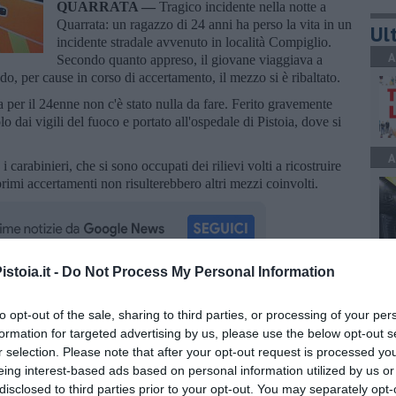
QUARRATA —
Tragico incidente nella notte a
Quarrata: un ragazzo di 24 anni ha perso la vita in un
Ult
incidente stradale avvenuto in località Compiglio.
A
Secondo quanto appreso, il giovane viaggiava a
, per cause in corso di accertamento, il mezzo si è ribaltato.
a per il 24enne non c'è stato nulla da fare. Ferito gravemente
olo dai vigili del fuoco e portato all'ospedale di Pistoia, dove si
A
 carabinieri, che si sono occupati dei rilievi volti a ricostruire
primi accertamenti non risulterebbero altri mezzi coinvolti.
A
stoia.it -
Do Not Process My Personal Information
oscana iscriviti alla
Newsletter QUInews - ToscanaMedia.
to opt-out of the sale, sharing to third parties, or processing of your per
amente nella tua casella di posta.
formation for targeted advertising by us, please use the below opt-out s
r selection. Please note that after your opt-out request is processed y
C
eing interest-based ads based on personal information utilized by us or
disclosed to third parties prior to your opt-out. You may separately opt-