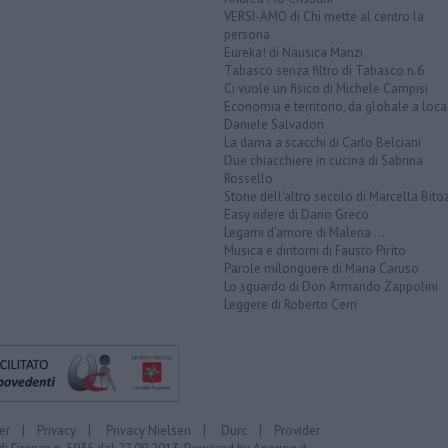
VERSI-AMO di Chi mette al centro la
persona
Eureka! di Nausica Manzi
Tabasco senza filtro di Tabasco n.6
Ci vuole un fisico di Michele Campisi
Economia e territorio, da globale a loca
Daniele Salvadori
La dama a scacchi di Carlo Belciani
Due chiacchiere in cucina di Sabrina
Rossello
Storie dell'altro secolo di Marcella Bito
Easy ridere di Dario Greco
Legami d'amore di Malena ...
Musica e dintorni di Fausto Pirìto
Parole milonguere di Maria Caruso
Lo sguardo di Don Armando Zappolini
Leggere di Roberto Cerri
er
|
Privacy
|
Privacy Nielsen
|
Durc
|
Provider