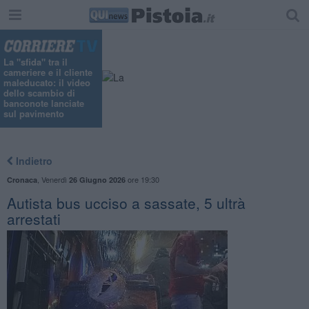
"
La "sfida" tra il
cameriere e il cliente
maleducato: il video
dello scambio di
banconote lanciate
sul pavimento
Indietro
,
Venerdì
ore 19:30
Cronaca
26 Giugno 2026
Autista bus ucciso a sassate, 5 ultrà
arrestati