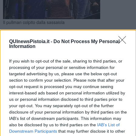
Il pullman colpito dalla sassaiola
Quella sera alcuni tifosi della Sebastiani Rieti tese un agguato
mortale al pullman dei supporter del Pistoia Basket. Già tre in
QUInewsPistoia.it -
Do Not Process My Personal
arresto per omicidio
Information
If you wish to opt-out of the sale, sharing to third parties, or
processing of your personal or sensitive information for
targeted advertising by us, please use the below opt-out
section to confirm your selection. Please note that after your
PISTOIA / RIETI —
Altri 5 ultrà della Sebastiani Rieti sono stati
opt-out request is processed you may continue seeing
arrestati questa mattina dalla polizia in quanto ritenuti responsabili
interest-based ads based on personal information utilized by
di avere avuto un ruolo nell'agguato mortale teso il 19 Ottobre 2025
us or personal information disclosed to third parties prior to
al pullman che riportava a casa i supporter del Pistoia Basket dopo
your opt-out. You may separately opt-out of the further
una partita:
l'autista Raffaele Marianella rimase ucciso nella
violenta sassaiola
.
disclosure of your personal information by third parties on the
IAB’s list of downstream participants. This information may
Altri tre supporter della compagine reatina erano già stati
arrestati
also be disclosed by us to third parties on the
IAB’s List of
per omicidio volontario pochi giorni dopo
, mentre un quarto
Downstream Participants
that may further disclose it to other
era stato indagato per favoreggiamento.