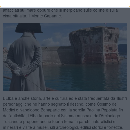
con l’arco oppure fare passeggiate, trekking e climbing, su percorsi
affacciati sul mare oppure che si inerpicano sulle colline e sulla
cima più alta, il Monte Capanne.
L’Elba è anche storia, arte e cultura ed è stata frequentata da illustri
personaggi che ne hanno segnato il destino, come Cosimo de’
Medici e Napoleone Bonaparte con la sorella Paolina Popolata fin
dall’antichità, l’Elba fa parte del Sistema museale dell’Arcipelago
Toscano e propone anche tour a tema in parchi naturalistici e
minerari e visite a musei, siti archeologici, edifici storici e fortezze.