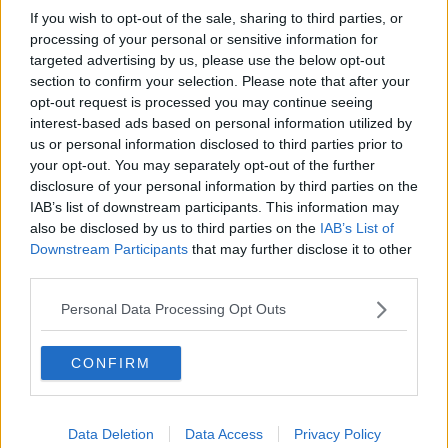
immerso nel Pelagos, il Santuario dei Cetanei, e ha aderito alla
If you wish to opt-out of the sale, sharing to third parties, or
Carta Europea del Turismo sostenibile. Il territorio è
processing of your personal or sensitive information for
straordinariamente variegato, con 147 chilometri di costa e oltre
targeted advertising by us, please use the below opt-out
cinquanta spiagge accessibili: arenili di sabbia dorata o nera che si
section to confirm your selection. Please note that after your
alternano a calette di ciottoli e piccoli sassi e ad alte scogliere.
opt-out request is processed you may continue seeing
interest-based ads based on personal information utilized by
us or personal information disclosed to third parties prior to
your opt-out. You may separately opt-out of the further
disclosure of your personal information by third parties on the
IAB’s list of downstream participants. This information may
also be disclosed by us to third parties on the
IAB’s List of
Downstream Participants
that may further disclose it to other
third parties.
Personal Data Processing Opt Outs
L’isola d’Elba è il luogo ideale per fare vita all’aria aperta e sport. Le
possibilità sono innumerevoli a tutti i livelli: ci si può dedicare al
CONFIRM
nuoto, allo snorkeling e alle immersioni subacquee, alla vela, al
surf, al wind surf e al kyte surf, cimentarsi nel sup pagaiando su
una tavola oppure nel jet-lev flyer volando sulla superficie del mare.
Data Deletion
Data Access
Privacy Policy
Chi ama le discipline terrestri può scegliere il golf, il tennis, il tiro