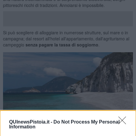
pittoreschi ricchi di tradizioni. Annoiarsi è impossibile.
Si può scegliere di alloggiare in numerose strutture, sul mare o in
campagna; dal resort all'hotel all'appartamento, dall'agriturismo al
campeggio
senza pagare la tassa di soggiorno
.
QUInewsPistoia.it -
Do Not Process My Personal
Information
L’isola d’Elba fa parte del Parco Nazionale dell’Arcipelago Toscano,