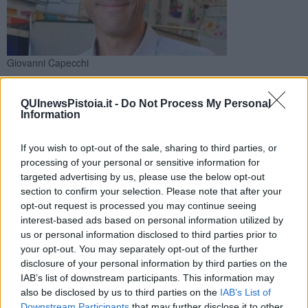
Giovanni Capecchi
Chiuse le urne è iniziato lo spoglio delle schede elettorali per
l'elezione del sindaco e il rinnovo del Consiglio comunale.
QUInewsPistoia.it -
Do Not Process My Personal
Trionfa il campo largo
Information
If you wish to opt-out of the sale, sharing to third parties, or
processing of your personal or sensitive information for
targeted advertising by us, please use the below opt-out
section to confirm your selection. Please note that after your
E'
Giovanni Capecchi
il nuovo sindaco di Pistoia. Con una
opt-out request is processed you may continue seeing
manciata di schede ancora da scrutinare, Il candidato del campo
interest-based ads based on personal information utilized by
largo trionfa con il 54,43% dei voti davanti ad
Anna Maria Celesti
us or personal information disclosed to third parties prior to
per il centrodestra, e
Fabrizio Mancinelli
per la lista Pistoia Rossa.
your opt-out. You may separately opt-out of the further
disclosure of your personal information by third parties on the
Ecco i candidati a sindaco, le liste che li sostengono e i risultati:
IAB’s list of downstream participants. This information may
also be disclosed by us to third parties on the
IAB’s List of
Downstream Participants
that may further disclose it to other