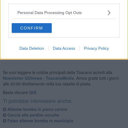
third parties.
Una volta rinvenuto l'ordigno bellico, sono stati immediatamente
Personal Data Processing Opt Outs
allertati
i Carabinieri e i lavori interrotti.
I militari, con l'aiuto della Polizia Municipale, hanno coperto la
CONFIRM
bomba con dei
sacchi di sabbia
e una
lastra di metallo
, in attesa
dell'arrivo degli
artificieri
dell'esercito.
Data Deletion
Data Access
Privacy Policy
Se vuoi leggere le notizie principali della Toscana iscriviti alla
Newsletter QUInews - ToscanaMedia.
Arriva gratis tutti i giorni
alle 20:00 direttamente nella tua casella di posta.
Basta cliccare
QUI
Ti potrebbe interessare anche:
Allarme bomba in pieno centro
Caccia alle perdite occulte
Falso allarme bomba in municipio