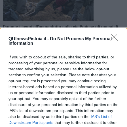
Durante i lavori all'acquedotto sulla via Pratese gli operai di
Publiacqua hanno trovato un ordigno inesploso risalente alla
Seconda Guerra Mondiale
QUInewsPistoia.it -
Do Not Process My Personal
Information
If you wish to opt-out of the sale, sharing to third parties, or
processing of your personal or sensitive information for
targeted advertising by us, please use the below opt-out
PISTOIA —
Quando hanno sentito che la benna della
ruspa
aveva
section to confirm your selection. Please note that after your
agganciato qualcosa, gli operai di
Publiacqua
tutto potevano
opt-out request is processed you may continue seeing
aspettarsi tranne quello: quella cosa che urtava contro il braccio
interest-based ads based on personal information utilized by
era una
bomba
grande un metro appartenuta ad un aereo della
us or personal information disclosed to third parties prior to
Seconda Guerra Mondiale
.
your opt-out. You may separately opt-out of the further
Gli operai stavano lavorando sulla
via Vecchia Pratese
a circa un
disclosure of your personal information by third parties on the
metro di profondità per svolgere alcuni lavori all'acquedotto.
IAB’s list of downstream participants. This information may
also be disclosed by us to third parties on the
IAB’s List of
Downstream Participants
that may further disclose it to other