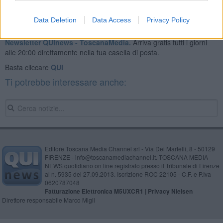
Data Deletion
Data Access
Privacy Policy
Se vuoi leggere le notizie principali della Toscana iscriviti alla
Newsletter QUInews - ToscanaMedia.
Arriva gratis tutti i giorni
alle 20:00 direttamente nella tua casella di posta.
Basta cliccare
QUI
Ti potrebbe interessare anche:
Editore Toscana Media Channel srl - Via Dei Martelli, 8 - 50129
FIRENZE - info@toscanamediachannel.it. TOSCANA MEDIA
NEWS quotidiano on line registrato presso il Tribunale di Firenze
al n. 5935 del 27.09.2013. Iscrizione ROC 22105 - C.F. e P.Iva
0620787048
Fatturazione Elettronica M5UXCR1 |
Privacy Nielsen
Direttore responsabile Marco Migli