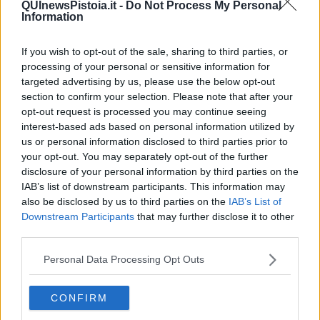
QUInewsPistoia.it -
Do Not Process My Personal
Information
If you wish to opt-out of the sale, sharing to third parties, or
processing of your personal or sensitive information for
Ecco l'elenco dei prezzi del carburante in provincia di Pistoia.
Comune per comune gli impianti più economici dove fare
targeted advertising by us, please use the below opt-out
rifornimento.
section to confirm your selection. Please note that after your
opt-out request is processed you may continue seeing
interest-based ads based on personal information utilized by
us or personal information disclosed to third parties prior to
your opt-out. You may separately opt-out of the further
disclosure of your personal information by third parties on the
PROVINCIA DI PISTOIA —
Questi i prezzi dei carburanti
rilevati al
IAB’s list of downstream participants. This information may
giorno 16 May 2026
dal
Ministero dello sviluppo economico
also be disclosed by us to third parties on the
IAB’s List of
Downstream Participants
that may further disclose it to other
third parties.
Personal Data Processing Opt Outs
CONFIRM