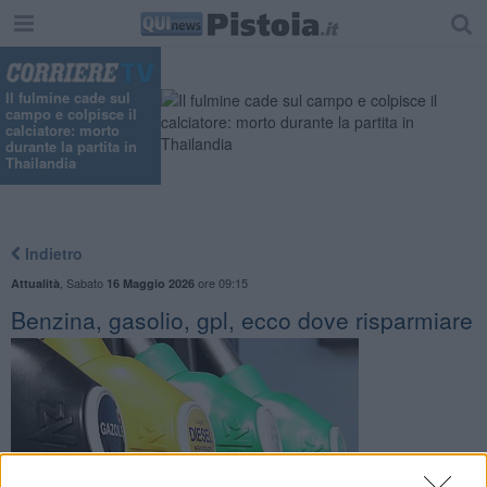
Il fulmine cade sul
campo e colpisce il
calciatore: morto
durante la partita in
Thailandia
Indietro
,
Sabato
ore 09:15
Attualità
16 Maggio 2026
Benzina, gasolio, gpl, ecco dove risparmiare