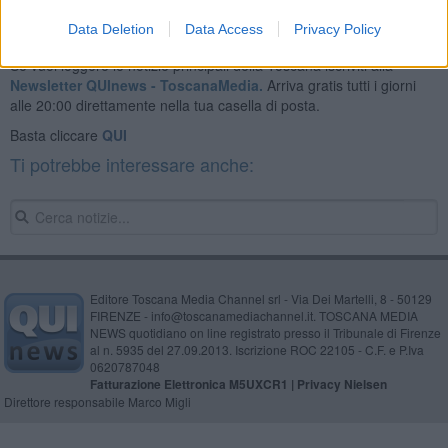
Data Deletion
Data Access
Privacy Policy
Se vuoi leggere le notizie principali della Toscana iscriviti alla
Newsletter QUInews - ToscanaMedia.
Arriva gratis tutti i giorni
alle 20:00 direttamente nella tua casella di posta.
Basta cliccare
QUI
Ti potrebbe interessare anche:
Editore Toscana Media Channel srl - Via Dei Martelli, 8 - 50129
FIRENZE - info@toscanamediachannel.it. TOSCANA MEDIA
NEWS quotidiano on line registrato presso il Tribunale di Firenze
al n. 5935 del 27.09.2013. Iscrizione ROC 22105 - C.F. e P.Iva
0620787048
Fatturazione Elettronica M5UXCR1 |
Privacy Nielsen
Direttore responsabile Marco Migli