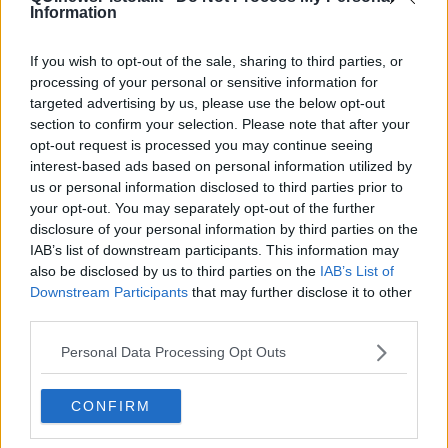
Information
If you wish to opt-out of the sale, sharing to third parties, or
processing of your personal or sensitive information for
Ecco l'elenco dei prezzi del carburante in provincia di Pistoia.
targeted advertising by us, please use the below opt-out
Comune per comune gli impianti più economici dove fare
section to confirm your selection. Please note that after your
rifornimento.
opt-out request is processed you may continue seeing
interest-based ads based on personal information utilized by
us or personal information disclosed to third parties prior to
your opt-out. You may separately opt-out of the further
disclosure of your personal information by third parties on the
IAB’s list of downstream participants. This information may
PROVINCIA DI PISTOIA —
Questi i prezzi dei carburanti
rilevati al
also be disclosed by us to third parties on the
IAB’s List of
giorno 05 luglio 2025
dal
Ministero dello sviluppo economico
Downstream Participants
that may further disclose it to other
third parties.
Personal Data Processing Opt Outs
CONFIRM