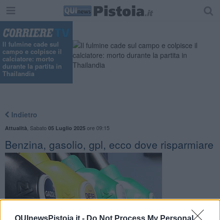
Il fulmine cade sul
campo e colpisce il
calciatore: morto
durante la partita in
Thailandia
Indietro
,
Sabato
ore 09:15
Attualità
05 Luglio 2025
Benzina, gasolio, gpl, ecco dove risparmiare
QUInewsPistoia.it -
Do Not Process My Personal