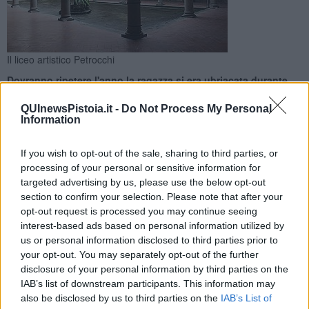
Il liceo artistico Petrocchi
Dovranno ripetere l'anno la ragazza si era ubriacata durante
un'assemblea d'istituto e i tre compagni che la legarono con
dello scotch
QUInewsPistoia.it -
Do Not Process My Personal
Information
If you wish to opt-out of the sale, sharing to third parties, or
processing of your personal or sensitive information for
targeted advertising by us, please use the below opt-out
PISTOIA —
Sarebbero stati bocciati, secondo quanto riportano i
section to confirm your selection. Please note that after your
quotidiani locali, gli studenti che lo scorso 28 marzo si erano resi
opt-out request is processed you may continue seeing
protagonisti di un episodio di
bullismo
al
liceo artistico
interest-based ads based on personal information utilized by
Petrocchi.
us or personal information disclosed to third parties prior to
your opt-out. You may separately opt-out of the further
Dovranno quindi ripetere l'anno
, per insufficiente e cinque in
disclosure of your personal information by third parties on the
condotta, la 15enne che si è ubriacata durante l'assemblea di
istituto e i tre compagni di scuola che l'hanno bullizzata legandola
IAB’s list of downstream participants. This information may
con dello scotch.
also be disclosed by us to third parties on the
IAB’s List of