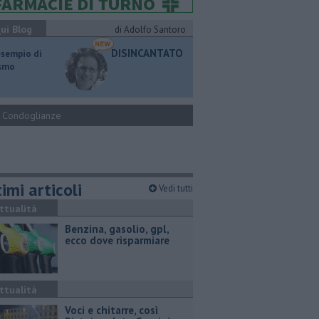
ui Blog
di Adolfo Santoro
DISINCANTATO
esempio di
ismo
Condoglianze
imi articoli
Vedi tutti
ttualità
​Benzina, gasolio, gpl,
ecco dove risparmiare
ttualità
Voci e chitarre, così