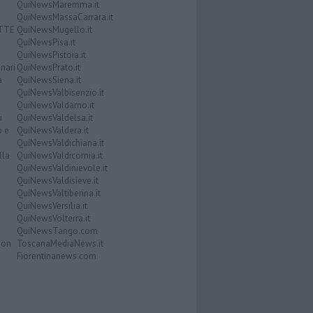
QuiNewsMaremma.it
QuiNewsMassaCarrara.it
ATTE
QuiNewsMugello.it
QuiNewsPisa.it
QuiNewsPistoia.it
nari
QuiNewsPrato.it
a
QuiNewsSiena.it
QuiNewsValbisenzio.it
QuiNewsValdarno.it
i
QuiNewsValdelsa.it
o e
QuiNewsValdera.it
QuiNewsValdichiana.it
lla
QuiNewsValdicornia.it
QuiNewsValdinievole.it
QuiNewsValdisieve.it
QuiNewsValtiberina.it
QuiNewsVersilia.it
QuiNewsVolterra.it
QuiNewsTango.com
Don
ToscanaMediaNews.it
Fiorentinanews.com