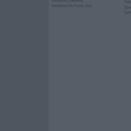
Nocentini, Gabriele
Pist
Santarnecchi, Paola Silvi.
Qua
Sam