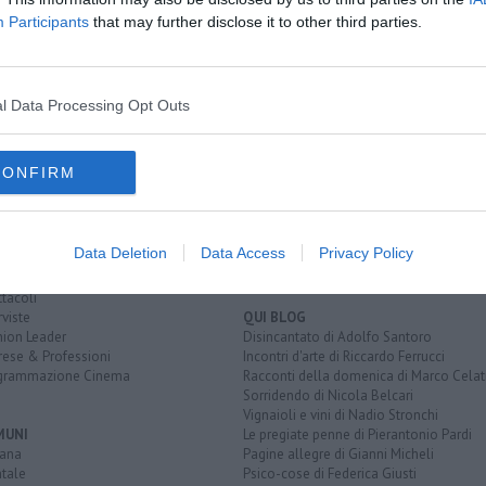
Participants
that may further disclose it to other third parties.
icatore
l Data Processing Opt Outs
EGORIE
RUBRICHE
CONFIRM
naca
Le notizie di oggi
tica
Più Letti della settimana
alità
Più Letti del mese
nomia
Archivio Notizie
Data Deletion
Data Access
Privacy Policy
ura
Persone
rt
Toscani in TV
tacoli
rviste
QUI BLOG
nion Leader
Disincantato di Adolfo Santoro
rese & Professioni
Incontri d'arte di Riccardo Ferrucci
grammazione Cinema
Racconti della domenica di Marco Celat
Sorridendo di Nicola Belcari
Vignaioli e vini di Nadio Stronchi
MUNI
Le pregiate penne di Pierantonio Pardi
iana
Pagine allegre di Gianni Micheli
tale
Psico-cose di Federica Giusti