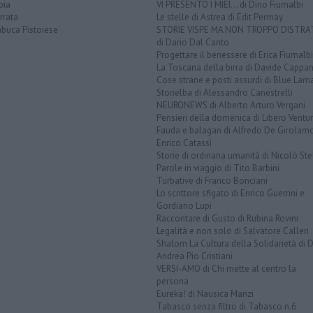
oia
VI PRESENTO I MIEI... di Dino Fiumalbi
rrata
Le stelle di Astrea di Edit Permay
buca Pistoiese
STORIE VISPE MA NON TROPPO DISTR
di Dario Dal Canto
Progettare il benessere di Erica Fiumalbi
La Toscana della birra di Davide Cappan
Cose strane e posti assurdi di Blue Lam
Storielba di Alessandro Canestrelli
NEURONEWS di Alberto Arturo Vergani
Pensieri della domenica di Libero Ventur
Fauda e balagan di Alfredo De Girolam
Enrico Catassi
Storie di ordinaria umanità di Nicolò Ste
Parole in viaggio di Tito Barbini
Turbative di Franco Bonciani
Lo scrittore sfigato di Enrico Guerrini e
Gordiano Lupi
Raccontare di Gusto di Rubina Rovini
Legalità e non solo di Salvatore Calleri
Shalom La Cultura della Solidarietà di 
Andrea Pio Cristiani
VERSI-AMO di Chi mette al centro la
persona
Eureka! di Nausica Manzi
Tabasco senza filtro di Tabasco n.6