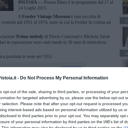
PISTOIA —
Pistoia Blues è in programma dal 17 al
24 Luglio 2015.
Il
Fender Vintage Museum
è una raccolta di
C
 costruiti dal 1951 al 1974, anno in cui la Fender fu ceduta ad
sociazione
Prima melody
di Flavio Camorani e Michela Taioli
ri in esposizione sono stati riuniti in 30 anni di meticolosa
A
ica prodotta in serie nel 1951.
stoia.it -
Do Not Process My Personal Information
to opt-out of the sale, sharing to third parties, or processing of your per
oscana iscriviti alla
Newsletter QUInews - ToscanaMedia.
formation for targeted advertising by us, please use the below opt-out s
amente nella tua casella di posta.
r selection. Please note that after your opt-out request is processed y
eing interest-based ads based on personal information utilized by us or
disclosed to third parties prior to your opt-out. You may separately opt-
losure of your personal information by third parties on the IAB’s list of
. This information may also be disclosed by us to third parties on the
IA