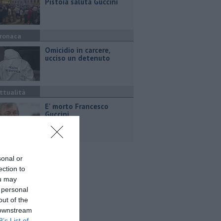
Pistoia saluta Guccini
ronaca
Omicidio in carcere,
ucciso un detenuto
ttualità
E' morto Francesco
Guccini
sonal or
ection to
ou may
 personal
out of the
 downstream
B’s List of