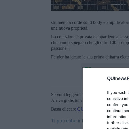
strumenti a corde solid body e amplificatori
una nuova proprietà.
La collezione è privata e appartiene all'as
che hanno spiegato che gli oltre 100 esempla
passione".
Fender ha ideato la sua prima chitarra elettr
QUInewsPi
If you wish 
Se vuoi leggere le notizie principali della T
sensitive in
Arriva gratis tutti i giorni alle 20:00 dirett
confirm you
Basta cliccare
QUI
continue se
information 
Ti potrebbe interessare anche:
further disc
participants