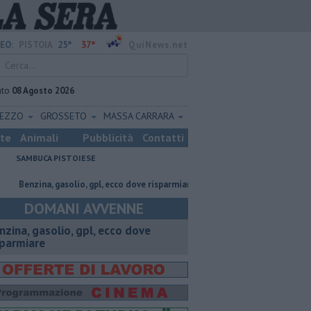
25°
37°
EO:
PISTOIA
QuiNews.net
ato
08 Agosto 2026
REZZO
GROSSETO
MASSA CARRARA
ste
Animali
Pubblicità
Contatti
SAMBUCA PISTOIESE
enzina, gasolio, gpl, ecco dove risparmiare
Voci e chitarre, così Pistoia 
DOMANI AVVENNE
enzina, gasolio, gpl, ecco dove
sparmiare