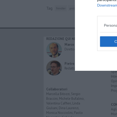
Downstream 
Tag
fender
pistoia
blues
chitarra
amplif
Persona
REDAZIONE QUI NEWS
CAT
Cro
Marco Migli
Poli
Direttore Responsabile
Attu
Eco
Cult
Pietro Mattonai
Spo
Redattore
Spet
Inte
Opi
Imp
Collaboratori
Pro
Marcella Bitozzi, Sergio
Braccini, Michele Bufalino,
Valentina Caffieri, Linda
CO
Giuliani, Dina Laurenzi,
Agl
Monica Nocciolini, Paolo
Mon