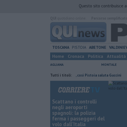
Questo sito contribuisce 
QUI
quotidiano online.
Percorso semplificat
TOSCANA
PISTOIA
ABETONE
VALDINIE
Home
Cronaca
Politica
Attualità
AGLIANA
MONTALE
co dove risparmiare
Voci e chitarre, così Pistoia saluta Guccini
Tutti i titoli:
Omic
Scattano i controlli
negli aeroporti
spagnoli: la polizia
ferma i passeggeri del
volo dall'Italia