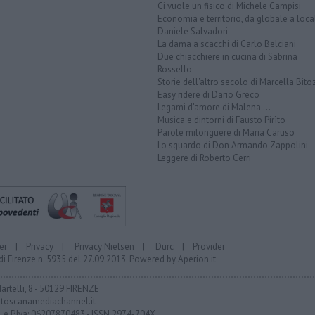
Ci vuole un fisico di Michele Campisi
Economia e territorio, da globale a loca
Daniele Salvadori
La dama a scacchi di Carlo Belciani
Due chiacchiere in cucina di Sabrina
Rossello
Storie dell'altro secolo di Marcella Bito
Easy ridere di Dario Greco
Legami d'amore di Malena ...
Musica e dintorni di Fausto Pirìto
Parole milonguere di Maria Caruso
Lo sguardo di Don Armando Zappolini
Leggere di Roberto Cerri
er
|
Privacy
|
Privacy Nielsen
|
Durc
|
Provider
di Firenze n. 5935 del 27.09.2013. Powered by
Aperion.it
Martelli, 8 - 50129 FIRENZE
toscanamediachannel.it
F. e P.Iva: 06207870483 - ISSN 2974-704X