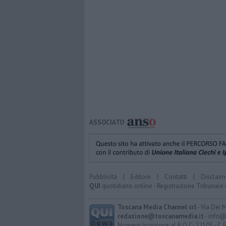
ASSOCIATO
Pubblicità
|
Editore
|
Contatti
|
Disclaim
QUI
quotidiano online - Registrazione Tribunale 
Toscana Media Channel srl
- Via Dei 
redazione@toscanamedia.it
- info@
Numero Iscrizione al R.O.C: 22105 - C.