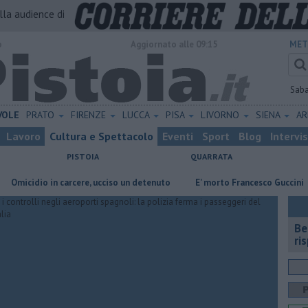
alla audience di
o
Aggiornato alle 09:15
MET
Sab
VOLE
PRATO
FIRENZE
LUCCA
PISA
LIVORNO
SIENA
A
Lavoro
Cultura e Spettacolo
Eventi
Sport
Blog
Intervi
PISTOIA
QUARRATA
idio in carcere, ucciso un detenuto
E' morto Francesco Guccini
​B
​B
ri