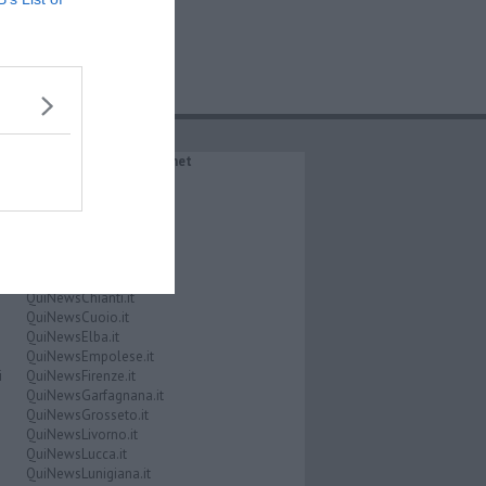
IL NETWORK QuiNews.net
QuiNewsAbetone.it
QuiNewsAmiata.it
QuiNewsAnimali.it
QuiNewsArezzo.it
QuiNewsCasentino.it
QuiNewsCecina.it
QuiNewsChianti.it
QuiNewsCuoio.it
QuiNewsElba.it
QuiNewsEmpolese.it
i
QuiNewsFirenze.it
QuiNewsGarfagnana.it
QuiNewsGrosseto.it
QuiNewsLivorno.it
QuiNewsLucca.it
QuiNewsLunigiana.it