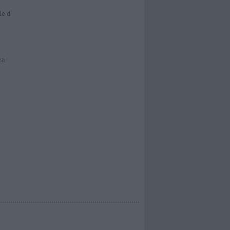
le di
zzi