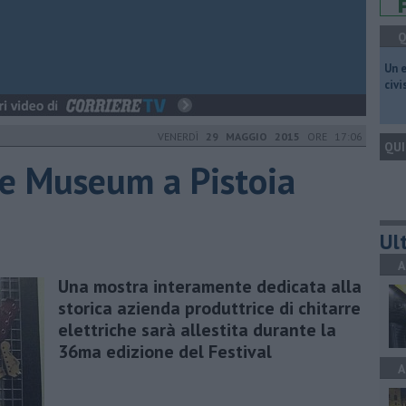
Q
​Un 
civ
VENERDÌ
29 MAGGIO 2015
ORE 17:06
QUI
ge Museum a Pistoia
Ult
A
Una mostra interamente dedicata alla
storica azienda produttrice di chitarre
elettriche sarà allestita durante la
36ma edizione del Festival
A